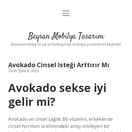
menüyü
Anasayfa
aç
Gizlilik Politikası
Beysan Mobilya Tasarım
Yasal Uyarı
Beysanmobilya ile şık ve fonksiyonel mobilya çözümlerini keşfedin
Avokado Cinsel Isteği Arttırır Mı
Tarih: Eylül 4, 2025
Avokado sekse iyi
gelir mi?
Avokado ve cinsel sağlık B6 vitamini, erkeklerde
cinsel hormon üretimindeki artışı etkileyen bir