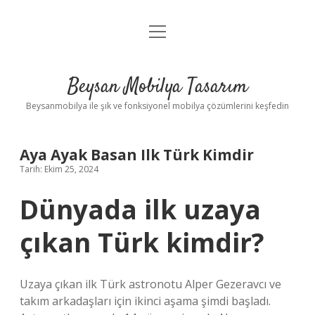
menüyü
Anasayfa
aç
Gizlilik Politikası
Beysan Mobilya Tasarım
Yasal Uyarı
Beysanmobilya ile şık ve fonksiyonel mobilya çözümlerini keşfedin
Aya Ayak Basan Ilk Türk Kimdir
Tarih: Ekim 25, 2024
Dünyada ilk uzaya
çıkan Türk kimdir?
Uzaya çıkan ilk Türk astronotu Alper Gezeravcı ve
takım arkadaşları için ikinci aşama şimdi başladı.