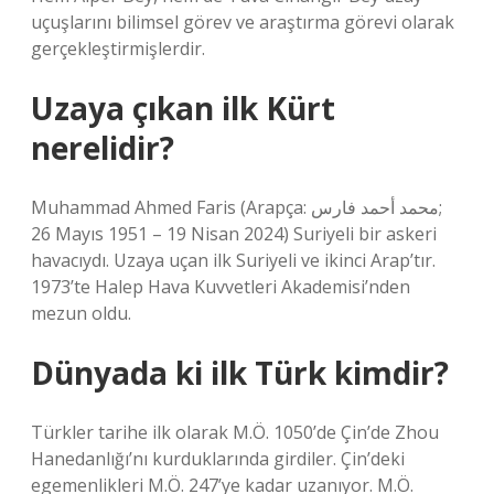
uçuşlarını bilimsel görev ve araştırma görevi olarak
gerçekleştirmişlerdir.
Uzaya çıkan ilk Kürt
nerelidir?
Muhammad Ahmed Faris (Arapça: محمد أحمد فارس‎;
26 Mayıs 1951 – 19 Nisan 2024) Suriyeli bir askeri
havacıydı. Uzaya uçan ilk Suriyeli ve ikinci Arap’tır.
1973’te Halep Hava Kuvvetleri Akademisi’nden
mezun oldu.
Dünyada ki ilk Türk kimdir?
Türkler tarihe ilk olarak M.Ö. 1050’de Çin’de Zhou
Hanedanlığı’nı kurduklarında girdiler. Çin’deki
egemenlikleri M.Ö. 247’ye kadar uzanıyor. M.Ö.