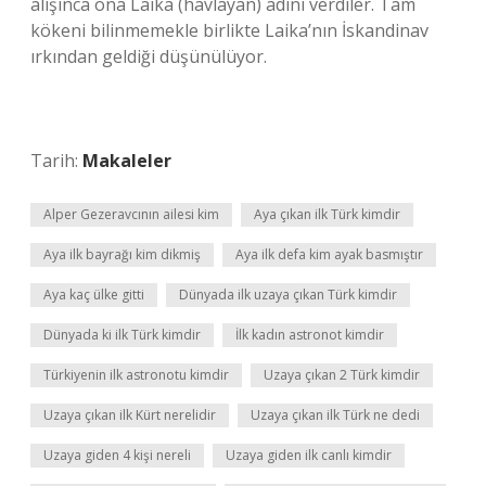
alışınca ona Laika (havlayan) adını verdiler. Tam
kökeni bilinmemekle birlikte Laika’nın İskandinav
ırkından geldiği düşünülüyor.
Tarih:
Makaleler
Alper Gezeravcının ailesi kim
Aya çıkan ilk Türk kimdir
Aya ilk bayrağı kim dikmiş
Aya ilk defa kim ayak basmıştır
Aya kaç ülke gitti
Dünyada ilk uzaya çıkan Türk kimdir
Dünyada ki ilk Türk kimdir
İlk kadın astronot kimdir
Türkiyenin ilk astronotu kimdir
Uzaya çıkan 2 Türk kimdir
Uzaya çıkan ilk Kürt nerelidir
Uzaya çıkan ilk Türk ne dedi
Uzaya giden 4 kişi nereli
Uzaya giden ilk canlı kimdir