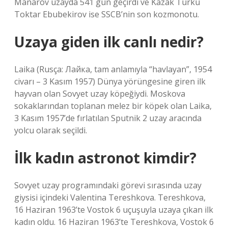
Manarov uzayda 541 gün geçirdi ve Kazak Türkü
Toktar Ebubekirov ise SSCB’nin son kozmonotu.
Uzaya giden ilk canlı nedir?
Laika (Rusça: Лайка, tam anlamıyla “havlayan”, 1954
civarı – 3 Kasım 1957) Dünya yörüngesine giren ilk
hayvan olan Sovyet uzay köpeğiydi. Moskova
sokaklarından toplanan melez bir köpek olan Laika,
3 Kasım 1957’de fırlatılan Sputnik 2 uzay aracında
yolcu olarak seçildi.
İlk kadın astronot kimdir?
Sovyet uzay programındaki görevi sırasında uzay
giysisi içindeki Valentina Tereshkova. Tereshkova,
16 Haziran 1963’te Vostok 6 uçuşuyla uzaya çıkan ilk
kadın oldu. 16 Haziran 1963’te Tereshkova, Vostok 6