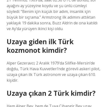
21 Temmuz 1969’da, saat 02:56 UTC’de döndü, sol
ayağını ay yüzeyine koydu ve şu ünlü cümleyi
söyledi: “Benim için küçük bir adım, insanlık için
büyük bir sıçrama.” Armstrong ilk adımını attıktan
yaklaşık 19 dakika sonra, Buzz Aldrin de ona katıldı
ve Ay’da yürüyen ikinci kişi oldu.
Uzaya giden ilk Türk
kozmonot kimdir?
Alper Gezeravcı; 2 Aralık 1979’da Silifke-Mersin’de
doğdu, Türk Hava Kuvvetleri’nde görevli askeri pilot,
uzaya çıkan ilk Türk astronom ve uzaya çıkan 610.
kişidir.
Uzaya çıkan 2 Türk kimdir?
Hem Alper Bey, hem de Tuva Cihangir Bey uzay