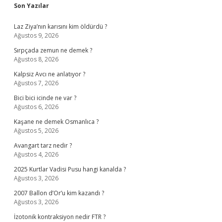
Sidebar
Son Yazılar
Laz Ziya’nın karısını kim öldürdü ?
Ağustos 9, 2026
Sırpçada zemun ne demek ?
Ağustos 8, 2026
Kalpsiz Avcı ne anlatıyor ?
Ağustos 7, 2026
Bici bici icinde ne var ?
Ağustos 6, 2026
Kaşane ne demek Osmanlıca ?
Ağustos 5, 2026
Avangart tarz nedir ?
Ağustos 4, 2026
2025 Kurtlar Vadisi Pusu hangi kanalda ?
Ağustos 3, 2026
2007 Ballon d’Or’u kim kazandı ?
Ağustos 3, 2026
İzotonik kontraksiyon nedir FTR ?