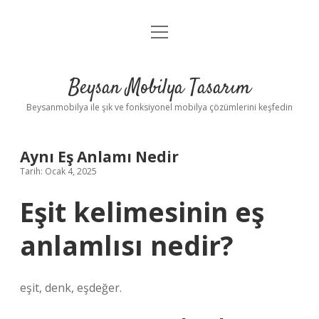
menüyü
Anasayfa
aç
Gizlilik Politikası
Beysan Mobilya Tasarım
Yasal Uyarı
Beysanmobilya ile şık ve fonksiyonel mobilya çözümlerini keşfedin
Aynı Eş Anlamı Nedir
Tarih: Ocak 4, 2025
Eşit kelimesinin eş
anlamlısı nedir?
eşit, denk, eşdeğer.