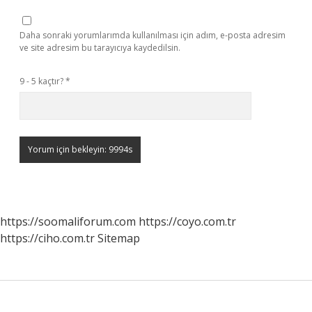
Daha sonraki yorumlarımda kullanılması için adım, e-posta adresim
ve site adresim bu tarayıcıya kaydedilsin.
9 - 5 kaçtır?
*
https://soomaliforum.com
https://coyo.com.tr
https://ciho.com.tr
Sitemap