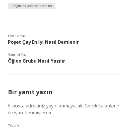
Özgür eş anlamlısı var mı
Önceki Yazı
Poşet Çay En Iyi Nasıl Demlenir
Sonraki Yazı
Öğlen Grubu Nasıl Yazılır
Bir yanıt yazın
E-posta adresiniz yayınlanmayacak.
Gerekli alanlar
*
ile işaretlenmişlerdir
Yorum