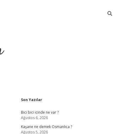
m
Sidebar
Son Yazılar
betci.org
Bici bici icinde ne var ?
Ağustos 6, 2026
Kaşane ne demek Osmanlıca ?
Ağustos 5, 2026