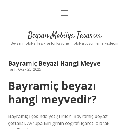
menüyü
Anasayfa
aç
Gizlilik Politikası
Beysan Mobilya Tasarım
Yasal Uyarı
Beysanmobilya ile şık ve fonksiyonel mobilya çözümlerini keşfedin
Bayramiç Beyazi Hangi Meyve
Tarih: Ocak 25, 2025
Bayramiç beyazı
hangi meyvedir?
Bayramiç ilçesinde yetiştirilen ‘Bayramiç beyaz’
şeftalisi, Avrupa Birliği’nin coğrafi işareti olarak