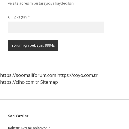
ve site adresim bu tarayıcıya kaydedilsin.
6 + 2 kaçtır?
*
https://soomaliforum.com
https://coyo.com.tr
https://ciho.com.tr
Sitemap
Sidebar
Son Yazılar
Kalpsiz Avcı ne anlatıyor ?