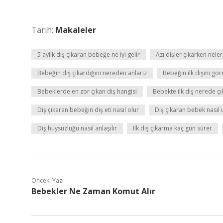
Tarih:
Makaleler
5 aylık diş çıkaran bebeğe ne iyi gelir
Azı dişler çıkarken neler
Bebeğin diş çıkardığını nereden anlarız
Bebeğin ilk dişini gö
Bebeklerde en zor çıkan diş hangisi
Bebekte ilk diş nerede çı
Diş çıkaran bebeğin diş eti nasıl olur
Diş çıkaran bebek nasıl 
Diş huysuzluğu nasıl anlaşılır
Ilk diş çıkarma kaç gün sürer
Önceki Yazı
Bebekler Ne Zaman Komut Alır