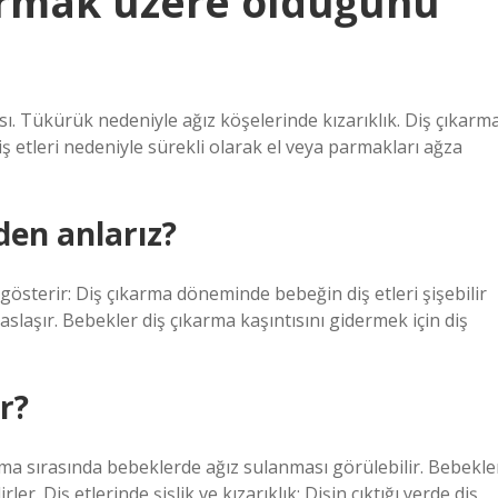
armak üzere olduğunu
ması. Tükürük nedeniyle ağız köşelerinde kızarıklık. Diş çıkarm
iş etleri nedeniyle sürekli olarak el veya parmakları ağza
den anlarız?
ı gösterir: Diş çıkarma döneminde bebeğin diş etleri şişebilir
aslaşır. Bebekler diş çıkarma kaşıntısını gidermek için diş
r?
arma sırasında bebeklerde ağız sulanması görülebilir. Bebekle
er. Diş etlerinde şişlik ve kızarıklık: Dişin çıktığı yerde diş