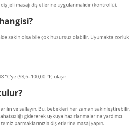
 diş jeli masajı diş etlerine uygulanmalıdır (kontrollü).
hangisi?
malde sakin olsa bile çok huzursuz olabilir. Uyumakta zorluk
–38 °C’ye (98,6–100,00 °F) ulaşır.
tulur?
ılın ve sallayın. Bu, bebekleri her zaman sakinleştirebilir,
rahatsızlığı gidererek uykuya hazırlanmalarına yardımcı
 temiz parmaklarınızla diş etlerine masaj yapın.