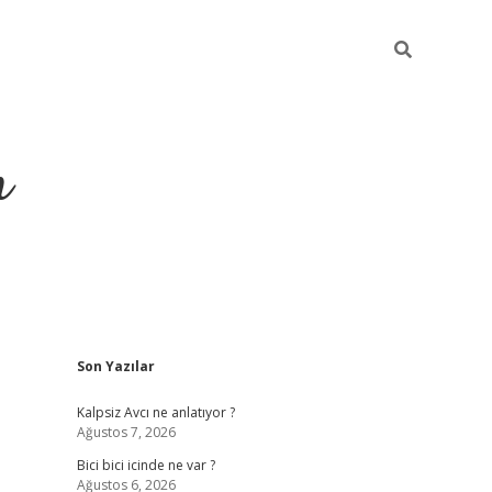
m
Sidebar
Son Yazılar
betci.org
Kalpsiz Avcı ne anlatıyor ?
Ağustos 7, 2026
Bici bici icinde ne var ?
Ağustos 6, 2026