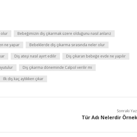
 olur
Bebeğimizin diş çıkarmak üzere olduğunu nasıl anlarız
ren ne yapar
Bebeklerde diş çıkarma sırasında neler olur
kar
Diş ateşi nasıl ayırt edilir
Diş çıkaran bebeğe evde ne yapılır
uyutulur
Diş çıkarma döneminde Calpol verilir mi
Ilk diş kaç aylıkken çıkar
Sonraki Yaz
Tür Adı Nelerdir Örne