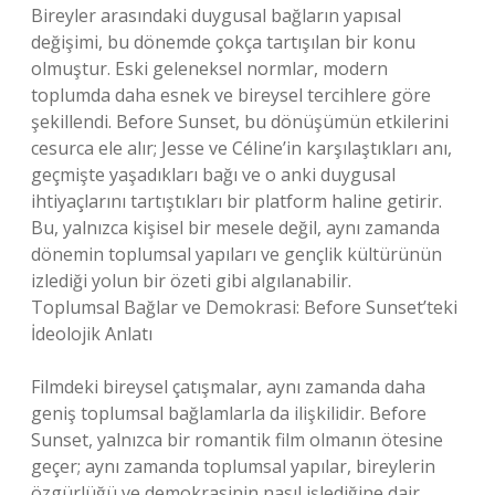
Bireyler arasındaki duygusal bağların yapısal
değişimi, bu dönemde çokça tartışılan bir konu
olmuştur. Eski geleneksel normlar, modern
toplumda daha esnek ve bireysel tercihlere göre
şekillendi. Before Sunset, bu dönüşümün etkilerini
cesurca ele alır; Jesse ve Céline’in karşılaştıkları anı,
geçmişte yaşadıkları bağı ve o anki duygusal
ihtiyaçlarını tartıştıkları bir platform haline getirir.
Bu, yalnızca kişisel bir mesele değil, aynı zamanda
dönemin toplumsal yapıları ve gençlik kültürünün
izlediği yolun bir özeti gibi algılanabilir.
Toplumsal Bağlar ve Demokrasi: Before Sunset’teki
İdeolojik Anlatı
Filmdeki bireysel çatışmalar, aynı zamanda daha
geniş toplumsal bağlamlarla da ilişkilidir. Before
Sunset, yalnızca bir romantik film olmanın ötesine
geçer; aynı zamanda toplumsal yapılar, bireylerin
özgürlüğü ve demokrasinin nasıl işlediğine dair