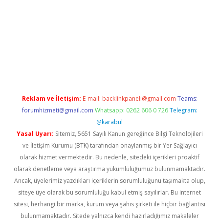
tci.org
Reklam ve İletişim:
E-mail:
backlinkpaneli@gmail.com
Teams:
forumhizmeti@gmail.com
Whatsapp: 0262 606 0 726
Telegram:
@karabul
Yasal Uyarı:
Sitemiz, 5651 Sayılı Kanun gereğince Bilgi Teknolojileri
ve İletişim Kurumu (BTK) tarafından onaylanmış bir Yer Sağlayıcı
olarak hizmet vermektedir. Bu nedenle, sitedeki içerikleri proaktif
olarak denetleme veya araştırma yükümlülüğümüz bulunmamaktadır.
Ancak, üyelerimiz yazdıkları içeriklerin sorumluluğunu taşımakta olup,
siteye üye olarak bu sorumluluğu kabul etmiş sayılırlar. Bu internet
sitesi, herhangi bir marka, kurum veya şahıs şirketi ile hiçbir bağlantısı
bulunmamaktadır. Sitede yalnızca kendi hazırladığımız makaleler