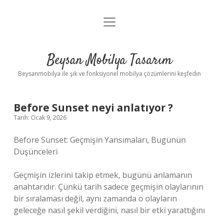
menüyü
Anasayfa
aç
Gizlilik Politikası
Beysan Mobilya Tasarım
Yasal Uyarı
Beysanmobilya ile şık ve fonksiyonel mobilya çözümlerini keşfedin
Before Sunset neyi anlatıyor ?
Tarih: Ocak 9, 2026
Before Sunset: Geçmişin Yansımaları, Bugünün
Düşünceleri
Geçmişin izlerini takip etmek, bugünü anlamanın
anahtarıdır. Çünkü tarih sadece geçmişin olaylarının
bir sıralaması değil, aynı zamanda o olayların
geleceğe nasıl şekil verdiğini, nasıl bir etki yarattığını