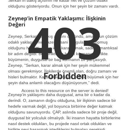
Serkan’ın bakış açısının ne kadar net ve çözüm odaklı
olduğunu gösteriyordu. Onun için her şeyin bir zamanı vardı.
403
Zeynep’in Empatik Yaklaşımı: İlişkinin
Değeri
Zeynep, Serkan’ın bakış açısını düşündü, ama onun çözüm
odaklı yaklaşımının bazen insani duygulardan kopmuş
olduğunu hissetti. Onun için, karar almak, sadece mantıksal
bir adım değildi. Bu, birlikte bir hayat kurmanın, birlikte
büyümenin, duygusal bir bağ kurmanın bir parçasıydı.
Zeynep, “Serkan, karar almak için her şeyin mükemmel
olması gerekmiyor. İlişkilerde önemli olan, doğru zamanı ve
Forbidden
hisleri bulmaktır. Karar aldığımızda, birlikte büyümek için her
şeyin daha anlamlı olacağını düşünüyorum,” dedi.
Access to this resource on the server is denied!
Zeynep’in yaklaşımı daha duygusal, ama bir o kadar da
derindi. O, zamanın doğru olduğuna, bir ilişkinin sadece bir
hedefe varmak değil, yol boyunca birbirine değer katmak
olduğunu savunuyordu. ÇAP, aslında sadece bir proje değil,
duygusal bir yolculuk olmalıydı. İki insanın hayatta birbirlerine
nasıl destek oldukları, bu projede nasıl ortak oldukları ve
birlikte neyi başarmak istediklerini bulmaları gerekirdi.