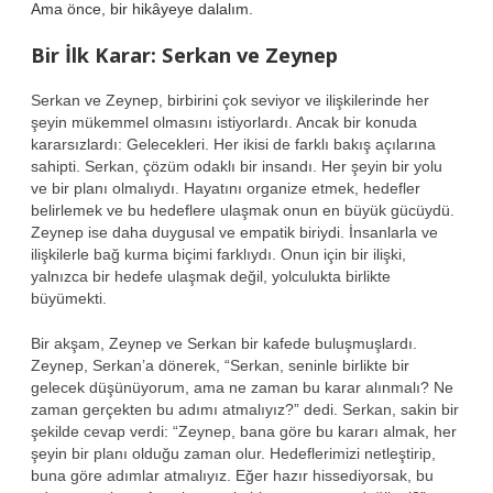
Ama önce, bir hikâyeye dalalım.
Bir İlk Karar: Serkan ve Zeynep
Serkan ve Zeynep, birbirini çok seviyor ve ilişkilerinde her
şeyin mükemmel olmasını istiyorlardı. Ancak bir konuda
kararsızlardı: Gelecekleri. Her ikisi de farklı bakış açılarına
sahipti. Serkan, çözüm odaklı bir insandı. Her şeyin bir yolu
ve bir planı olmalıydı. Hayatını organize etmek, hedefler
belirlemek ve bu hedeflere ulaşmak onun en büyük gücüydü.
Zeynep ise daha duygusal ve empatik biriydi. İnsanlarla ve
ilişkilerle bağ kurma biçimi farklıydı. Onun için bir ilişki,
yalnızca bir hedefe ulaşmak değil, yolculukta birlikte
büyümekti.
Bir akşam, Zeynep ve Serkan bir kafede buluşmuşlardı.
Zeynep, Serkan’a dönerek, “Serkan, seninle birlikte bir
gelecek düşünüyorum, ama ne zaman bu karar alınmalı? Ne
zaman gerçekten bu adımı atmalıyız?” dedi. Serkan, sakin bir
şekilde cevap verdi: “Zeynep, bana göre bu kararı almak, her
şeyin bir planı olduğu zaman olur. Hedeflerimizi netleştirip,
buna göre adımlar atmalıyız. Eğer hazır hissediyorsak, bu