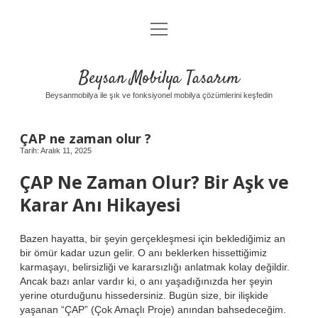
menüyü
Anasayfa
aç
Gizlilik Politikası
Beysan Mobilya Tasarım
Yasal Uyarı
Beysanmobilya ile şık ve fonksiyonel mobilya çözümlerini keşfedin
ÇAP ne zaman olur ?
Tarih: Aralık 11, 2025
ÇAP Ne Zaman Olur? Bir Aşk ve
Karar Anı Hikayesi
Bazen hayatta, bir şeyin gerçekleşmesi için beklediğimiz an
bir ömür kadar uzun gelir. O anı beklerken hissettiğimiz
karmaşayı, belirsizliği ve kararsızlığı anlatmak kolay değildir.
Ancak bazı anlar vardır ki, o anı yaşadığınızda her şeyin
yerine oturduğunu hissedersiniz. Bugün size, bir ilişkide
yaşanan “ÇAP” (Çok Amaçlı Proje) anından bahsedeceğim.