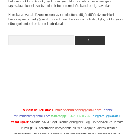
bulunmamaktadır. Ancak, üyelerimiz yazdıkları içeriklerin sorumluluğunu
taşımakta olup, siteye üye olarak bu sorumluluğu kabul etmiş sayılırlar.
Hukuka ve yasal düzenlemelere aykırı olduğunu düşündüğünüz içerikleri,
backlinkpanelicomtr@gmail.com
adresine bildirmeniz halinde, ilgili içerikler yasal
süre içerisinde sitemizden kaldırılacaktır.
Arama
Reklam ve İletişim:
E-mail:
backlinkpaneli@gmail.com
Teams:
forumhizmeti@gmail.com
Whatsapp: 0262 606 0 726
Telegram: @karabul
Yasal Uyarı:
Sitemiz, 5651 Sayılı Kanun gereğince Bilgi Teknolojileri ve İletişim
Kurumu (BTK) tarafından onaylanmış bir Yer Sağlayıcı olarak hizmet
vermektedir. Bu nedenle, sitedeki içerikleri proaktif olarak denetleme veya