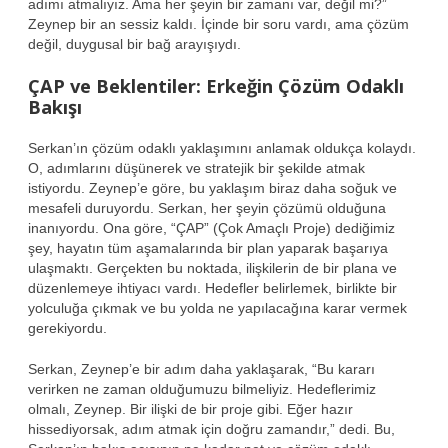
adımı atmalıyız. Ama her şeyin bir zamanı var, değil mi?”
Zeynep bir an sessiz kaldı. İçinde bir soru vardı, ama çözüm
değil, duygusal bir bağ arayışıydı.
ÇAP ve Beklentiler: Erkeğin Çözüm Odaklı
Bakışı
Serkan’ın çözüm odaklı yaklaşımını anlamak oldukça kolaydı.
O, adımlarını düşünerek ve stratejik bir şekilde atmak
istiyordu. Zeynep’e göre, bu yaklaşım biraz daha soğuk ve
mesafeli duruyordu. Serkan, her şeyin çözümü olduğuna
inanıyordu. Ona göre, “ÇAP” (Çok Amaçlı Proje) dediğimiz
şey, hayatın tüm aşamalarında bir plan yaparak başarıya
ulaşmaktı. Gerçekten bu noktada, ilişkilerin de bir plana ve
düzenlemeye ihtiyacı vardı. Hedefler belirlemek, birlikte bir
yolculuğa çıkmak ve bu yolda ne yapılacağına karar vermek
gerekiyordu.
Serkan, Zeynep’e bir adım daha yaklaşarak, “Bu kararı
verirken ne zaman olduğumuzu bilmeliyiz. Hedeflerimiz
olmalı, Zeynep. Bir ilişki de bir proje gibi. Eğer hazır
hissediyorsak, adım atmak için doğru zamandır,” dedi. Bu,