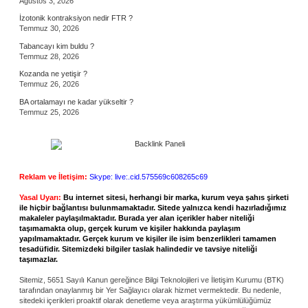
Ağustos 3, 2026
İzotonik kontraksiyon nedir FTR ?
Temmuz 30, 2026
Tabancayı kim buldu ?
Temmuz 28, 2026
Kozanda ne yetişir ?
Temmuz 26, 2026
BA ortalamayı ne kadar yükseltir ?
Temmuz 25, 2026
Reklam ve İletişim:
Skype: live:.cid.575569c608265c69
Yasal Uyarı:
Bu internet sitesi, herhangi bir marka, kurum veya şahıs şirketi
ile hiçbir bağlantısı bulunmamaktadır. Sitede yalnızca kendi hazırladığımız
makaleler paylaşılmaktadır. Burada yer alan içerikler haber niteliği
taşımamakta olup, gerçek kurum ve kişiler hakkında paylaşım
yapılmamaktadır. Gerçek kurum ve kişiler ile isim benzerlikleri tamamen
tesadüfidir. Sitemizdeki bilgiler taslak halindedir ve tavsiye niteliği
taşımazlar.
Sitemiz, 5651 Sayılı Kanun gereğince Bilgi Teknolojileri ve İletişim Kurumu (BTK)
tarafından onaylanmış bir Yer Sağlayıcı olarak hizmet vermektedir. Bu nedenle,
sitedeki içerikleri proaktif olarak denetleme veya araştırma yükümlülüğümüz