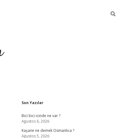
m
Sidebar
Son Yazılar
betci.org
Bici bici icinde ne var ?
Ağustos 6, 2026
Kaşane ne demek Osmanlıca ?
Ağustos 5, 2026