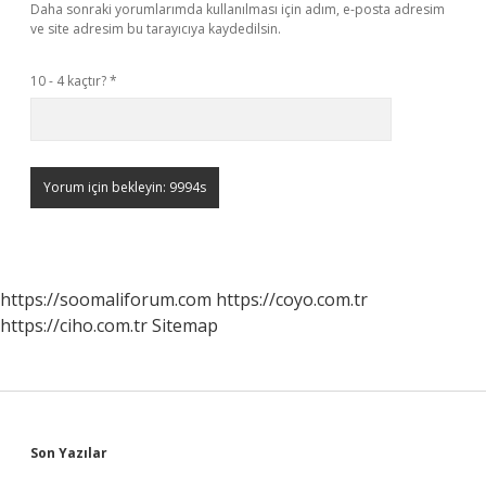
Daha sonraki yorumlarımda kullanılması için adım, e-posta adresim
ve site adresim bu tarayıcıya kaydedilsin.
10 - 4 kaçtır?
*
https://soomaliforum.com
https://coyo.com.tr
https://ciho.com.tr
Sitemap
Sidebar
Son Yazılar