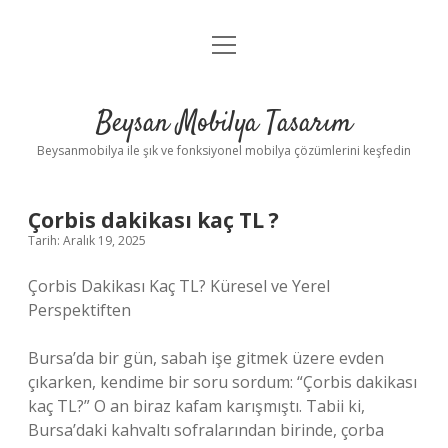
menüyü
Anasayfa
aç
Gizlilik Politikası
Beysan Mobilya Tasarım
Yasal Uyarı
Beysanmobilya ile şık ve fonksiyonel mobilya çözümlerini keşfedin
Çorbis dakikası kaç TL ?
Tarih: Aralık 19, 2025
Çorbis Dakikası Kaç TL? Küresel ve Yerel
Perspektiften
Bursa’da bir gün, sabah işe gitmek üzere evden
çıkarken, kendime bir soru sordum: “Çorbis dakikası
kaç TL?” O an biraz kafam karışmıştı. Tabii ki,
Bursa’daki kahvaltı sofralarından birinde, çorba