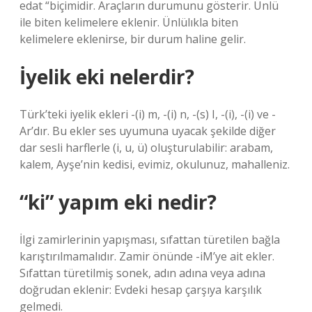
edat “biçimidir. Araçların durumunu gösterir. Ünlü
ile biten kelimelere eklenir. Ünlülıkla biten
kelimelere eklenirse, bir durum haline gelir.
İyelik eki nelerdir?
Türk’teki iyelik ekleri -(i) m, -(i) n, -(s) I, -(i), -(i) ve -
Ar’dır. Bu ekler ses uyumuna uyacak şekilde diğer
dar sesli harflerle (i, u, ü) oluşturulabilir: arabam,
kalem, Ayşe’nin kedisi, evimiz, okulunuz, mahalleniz.
“ki” yapım eki nedir?
İlgi zamirlerinin yapışması, sıfattan türetilen bağla
karıştırılmamalıdır. Zamir önünde -iM’ye ait ekler.
Sıfattan türetilmiş sonek, adın adına veya adına
doğrudan eklenir: Evdeki hesap çarşıya karşılık
gelmedi.