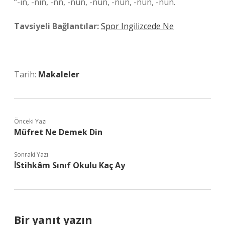
“-in, -nin, -nn, -nun, -nun, -nun, -nun, -nun.
Tavsiyeli Bağlantılar:
Spor Ingilizcede Ne
Tarih:
Makaleler
Önceki Yazı
Müfret Ne Demek Din
Sonraki Yazı
İStihkâm Sınıf Okulu Kaç Ay
Bir yanıt yazın