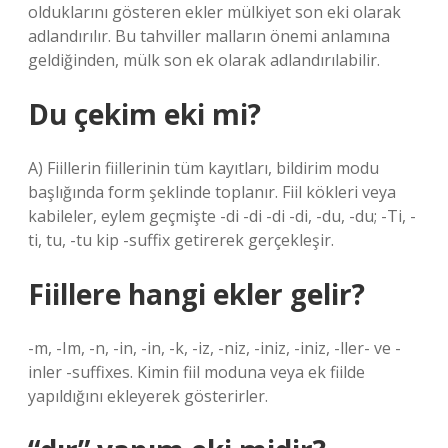
olduklarını gösteren ekler mülkiyet son eki olarak
adlandırılır. Bu tahviller malların önemi anlamına
geldiğinden, mülk son ek olarak adlandırılabilir.
Du çekim eki mi?
A) Fiillerin fiillerinin tüm kayıtları, bildirim modu
başlığında form şeklinde toplanır. Fiil kökleri veya
kabileler, eylem geçmişte -di -di -di -di, -du, -du; -Ti, -
ti, tu, -tu kip -suffix getirerek gerçekleşir.
Fiillere hangi ekler gelir?
-m, -Im, -n, -in, -in, -k, -iz, -niz, -iniz, -iniz, -ller- ve -
inler -suffixes. Kimin fiil moduna veya ek fiilde
yapıldığını ekleyerek gösterirler.