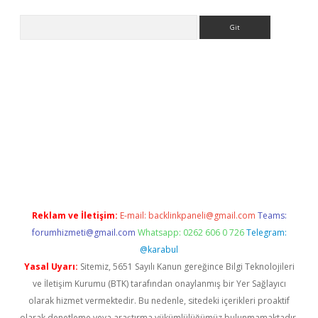
Arama
betci.org
Reklam ve İletişim:
E-mail:
backlinkpaneli@gmail.com
Teams:
forumhizmeti@gmail.com
Whatsapp: 0262 606 0 726
Telegram:
@karabul
Yasal Uyarı:
Sitemiz, 5651 Sayılı Kanun gereğince Bilgi Teknolojileri
ve İletişim Kurumu (BTK) tarafından onaylanmış bir Yer Sağlayıcı
olarak hizmet vermektedir. Bu nedenle, sitedeki içerikleri proaktif
olarak denetleme veya araştırma yükümlülüğümüz bulunmamaktadır.