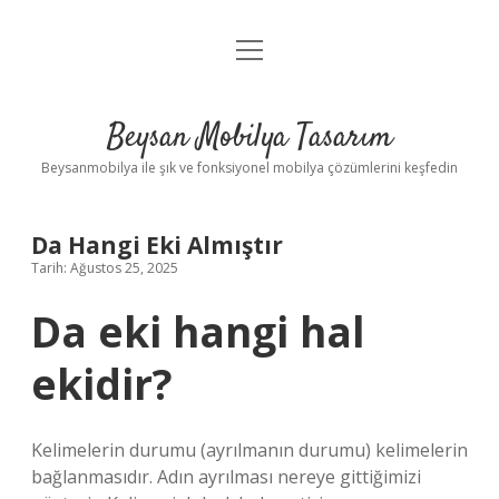
menüyü
Anasayfa
aç
Gizlilik Politikası
Beysan Mobilya Tasarım
Yasal Uyarı
Beysanmobilya ile şık ve fonksiyonel mobilya çözümlerini keşfedin
Da Hangi Eki Almıştır
Tarih: Ağustos 25, 2025
Da eki hangi hal
ekidir?
Kelimelerin durumu (ayrılmanın durumu) kelimelerin
bağlanmasıdır. Adın ayrılması nereye gittiğimizi