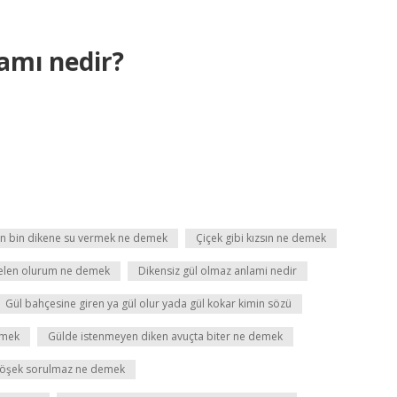
amı nedir?
için bin dikene su vermek ne demek
Çiçek gibi kızsın ne demek
delen olurum ne demek
Dikensiz gül olmaz anlami nedir
Gül bahçesine giren ya gül olur yada gül kokar kimin sözü
emek
Gülde istenmeyen diken avuçta biter ne demek
öşek sorulmaz ne demek