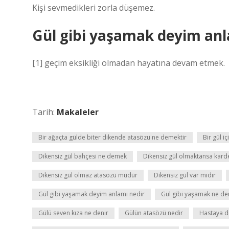
Kişi sevmedikleri zorla düşemez.
Gül gibi yaşamak deyim anl
[1] geçim eksikliği olmadan hayatına devam etmek.
Tarih:
Makaleler
Bir ağaçta gülde biter dikende atasözü ne demektir
Bir gül 
Dikensiz gül bahçesi ne demek
Dikensiz gül olmaktansa kar
Dikensiz gül olmaz atasözü müdür
Dikensiz gül var mıdır
Gül gibi yaşamak deyim anlamı nedir
Gül gibi yaşamak ne d
Gülü seven kıza ne denir
Gülün atasözü nedir
Hastaya d