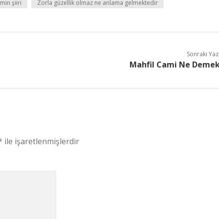
min şiiri
Zorla güzellik olmaz ne anlama gelmektedir
Sonraki Yaz
Mahfil Cami Ne Deme
*
ile işaretlenmişlerdir