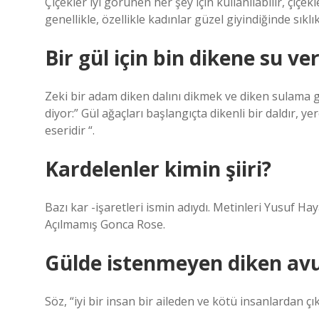
Çiçekler iyi görünen her şey için kullanılabilir, çiç
genellikle, özellikle kadınlar güzel giyindiğinde sıklık
Bir gül için bin dikene su 
Zeki bir adam diken dalını dikmek ve diken sulama g
diyor:” Gül ağaçları başlangıçta dikenli bir daldır, ye
eseridir “.
Kardelenler kimin şiiri?
Bazı kar -işaretleri ismin adıydı. Metinleri Yusuf H
Açılmamış Gonca Rose.
Gülde istenmeyen diken avu
Söz, “iyi bir insan bir aileden ve kötü insanlardan çı