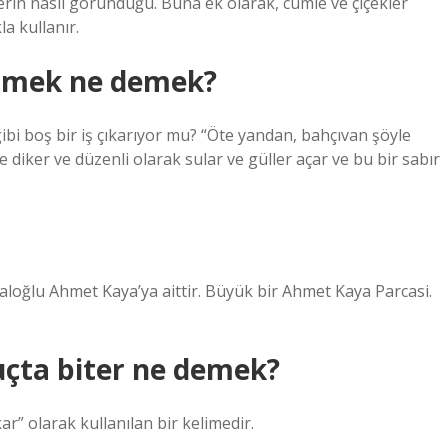
eklerin nasıl göründüğü. Buna ek olarak, cümle ve çiçekler
la kullanır.
vermek ne demek?
ibi boş bir iş çıkarıyor mu? “Öte yandan, bahçıvan şöyle
re diker ve düzenli olarak sular ve güller açar ve bu bir sabır
ayaloğlu Ahmet Kaya’ya aittir. Büyük bir Ahmet Kaya Parcasi.
çta biter ne demek?
kar” olarak kullanılan bir kelimedir.