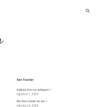
m
Sidebar
Son Yazılar
betci.org
Kalpsiz Avcı ne anlatıyor ?
Ağustos 7, 2026
Bici bici icinde ne var ?
Ağustos 6, 2026