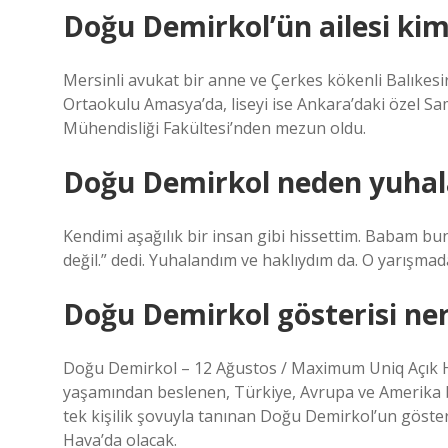
Doğu Demirkol’ün ailesi kim
Mersinli avukat bir anne ve Çerkes kökenli Balıkesi
Ortaokulu Amasya’da, liseyi ise Ankara’daki özel Sa
Mühendisliği Fakültesi’nden mezun oldu.
Doğu Demirkol neden yuhal
Kendimi aşağılık bir insan gibi hissettim. Babam b
değil.” dedi. Yuhalandım ve haklıydım da. O yarışm
Doğu Demirkol gösterisi ne
Doğu Demirkol – 12 Ağustos / Maximum Uniq Açık Ha
yaşamından beslenen, Türkiye, Avrupa ve Amerika b
tek kişilik şovuyla tanınan Doğu Demirkol’un göste
Hava’da olacak.