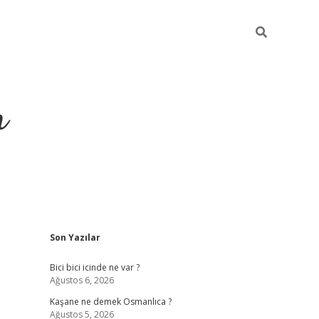
m
Sidebar
Son Yazılar
betci.org
Bici bici icinde ne var ?
Ağustos 6, 2026
Kaşane ne demek Osmanlıca ?
Ağustos 5, 2026