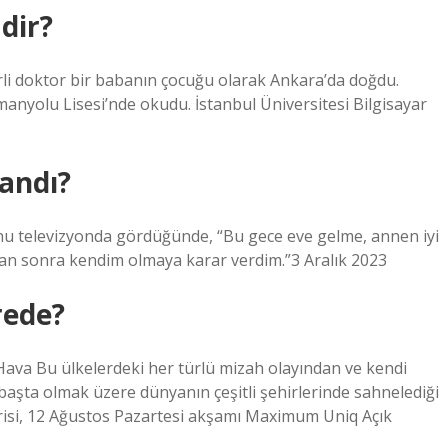
dir?
rli doktor bir babanın çocuğu olarak Ankara’da doğdu.
manyolu Lisesi’nde okudu. İstanbul Üniversitesi Bilgisayar
andı?
unu televizyonda gördüğünde, “Bu gece eve gelme, annen iyi
adan sonra kendim olmaya karar verdim.”3 Aralık 2023
rede?
va Bu ülkelerdeki her türlü mizah olayından ve kendi
aşta olmak üzere dünyanın çeşitli şehirlerinde sahnelediği
risi, 12 Ağustos Pazartesi akşamı Maximum Uniq Açık