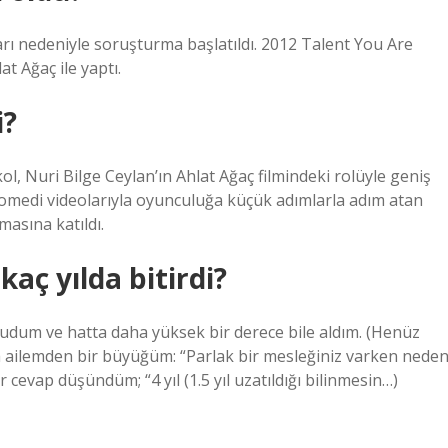
 nedeniyle soruşturma başlatıldı. 2012 Talent You Are
at Ağaç ile yaptı.
i?
, Nuri Bilge Ceylan’ın Ahlat Ağaç filmindeki rolüyle geniş
 komedi videolarıyla oyunculuğa küçük adımlarla adım atan
masına katıldı.
aç yılda bitirdi?
kudum ve hatta daha yüksek bir derece bile aldım. (Henüz
ilemden bir büyüğüm: “Parlak bir mesleğiniz varken nede
 cevap düşündüm; “4 yıl (1.5 yıl uzatıldığı bilinmesin…)