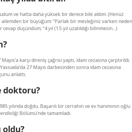
kudum ve hatta daha yüksek bir derece bile aldım. (Henüz
ilemden bir büyüğüm: “Parlak bir mesleğiniz varken nede
 cevap düşündüm; “4 yıl (1.5 yıl uzatıldığı bilinmesin…)
m?
yıs’a karşı direniş çağrısı yaptı, idam cezasına çarptırıldı.
assıada’da 27 Mayıs darbesinden sonra idam cezasına
ğunu anlattı.
e doktoru?
5 yılında doğdu. Başarılı bir cerrahın ve ev hanımının oğlu
hendisliği Bölümü’nde tamamladı.
ü oldu?