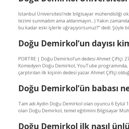
İstanbul Üniversitesi’nde bilgisayar mühendisliği o
tezimi sunmadım ama aldanmayın…) Yakın zamanda a
bu kadar eski işlerle uğraşıyorsunuz?” dedi. Şöyle bir
Doğu Demirkol’un dayısı ki
PORTRE | Doğu Demirkol’un dedesi Ahmet Çiftçi: 27 Ma
Komedyen Doğu Demirkol, YouTube programında, Y
çarptırılan ilk kişinin dedesi yazar Ahmet Çiftçi oldu
Doğu Demirkol’ün babası n
Tam adı Aydın Doğu Demirkol olan oyuncu 6 Eylül 198
olan Doğu Demirkol, temel eğitimini Bilgisayar Mü
Doğu Demirkol ilk nasıl ünl