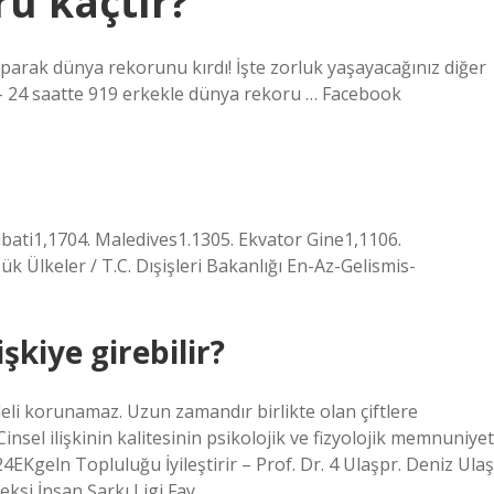
u kaçtır?
aparak dünya rekorunu kırdı! İşte zorluk yaşayacağınız diğer
 – 24 saatte 919 erkekle dünya rekoru … Facebook
bati1,1704. Maledives1.1305. Ekvator Gine1,1106.
lkeler / T.C. Dışişleri Bakanlığı En-Az-Gelismis-
şkiye girebilir?
adeli korunamaz. Uzun zamandır birlikte olan çiftlere
Cinsel ilişkinin kalitesinin psikolojik ve fizyolojik memnuniyet
EKgeln Topluluğu İyileştirir – Prof. Dr. 4 Ulaşpr. Deniz Ulaş
eksi İnsan Şarkı Ligi Fay …