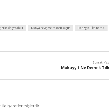
 erkekle yatabilir
Dünya sevişme rekoru kaçtır
En azgın ülke neresi
Sonraki Yaz
Mukayyit Ne Demek Td
*
ile işaretlenmişlerdir