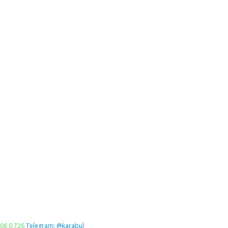
06 0 726
Telegram: @karabul