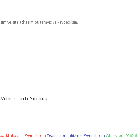
im ve site adresim bu tarayıcıya kaydedilsin.
://ciho.com.tr
Sitemap
backlinkpaneli@gmail.com
Teams:
forumhizmeti@gmail.com
Whatsapp: 0262 6