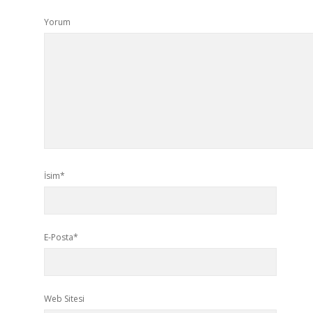
Yorum
İsim*
E-Posta*
Web Sitesi