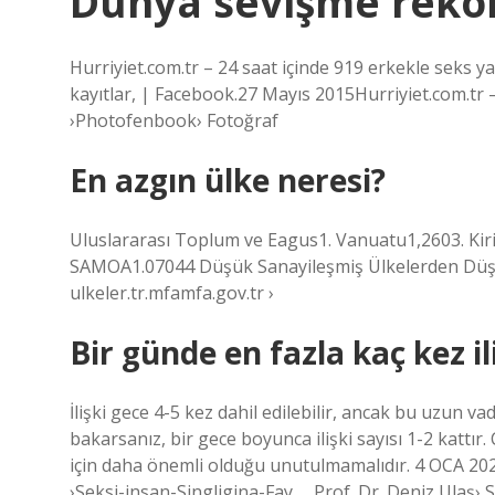
Dünya sevişme rekor
Hurriyiet.com.tr – 24 saat içinde 919 erkekle seks y
kayıtlar, | Facebook.27 Mayıs 2015Hurriyiet.com.tr
›Photofenbook› Fotoğraf
En azgın ülke neresi?
Uluslararası Toplum ve Eagus1. Vanuatu1,2603. Kiri
SAMOA1.07044 Düşük Sanayileşmiş Ülkelerden Düşük Ü
ulkeler.tr.mfamfa.gov.tr ​​›
Bir günde en fazla kaç kez ili
İlişki gece 4-5 kez dahil edilebilir, ancak bu uzun v
bakarsanız, bir gece boyunca ilişki sayısı 1-2 kattır. 
için daha önemli olduğu unutulmamalıdır. 4 OCA 2024
›Seksi-insan-Singligina-Fay … Prof. Dr. Deniz Ulaş› S