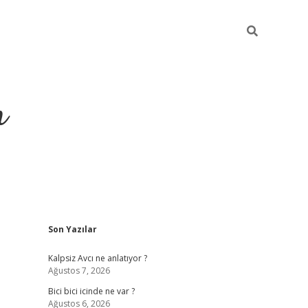
m
Sidebar
Son Yazılar
betci.org
Kalpsiz Avcı ne anlatıyor ?
Ağustos 7, 2026
Bici bici icinde ne var ?
Ağustos 6, 2026