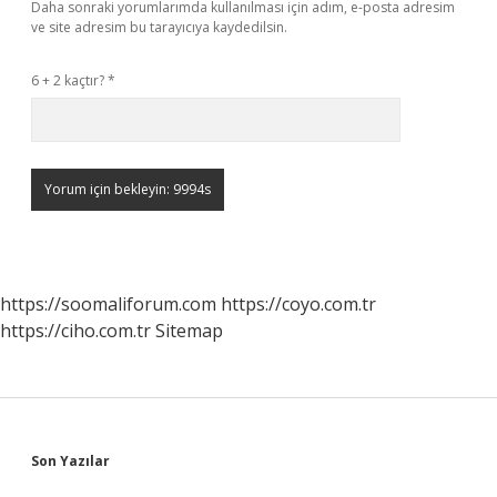
Daha sonraki yorumlarımda kullanılması için adım, e-posta adresim
ve site adresim bu tarayıcıya kaydedilsin.
6 + 2 kaçtır?
*
https://soomaliforum.com
https://coyo.com.tr
https://ciho.com.tr
Sitemap
Sidebar
Son Yazılar