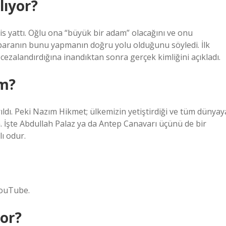
lıyor?
pis yattı. Oğlu ona “büyük bir adam” olacağını ve onu
paranın bunu yapmanın doğru yolu olduğunu söyledi. İlk
cezalandırdığına inandıktan sonra gerçek kimliğini açıkladı.
im?
ıldı. Peki Nazım Hikmet; ülkemizin yetiştirdiği ve tüm dünyay
. İşte Abdullah Palaz ya da Antep Canavarı üçünü de bir
ı odur.
YouTube.
yor?