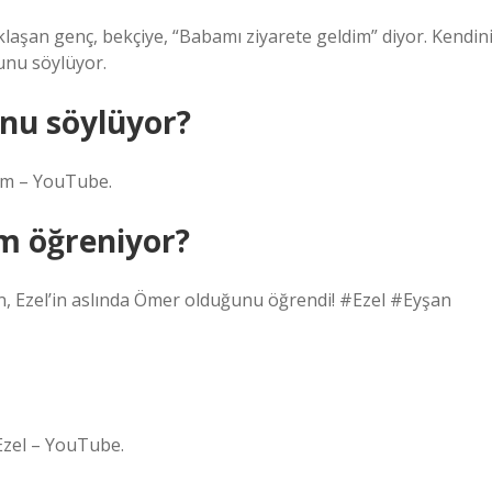
klaşan genç, bekçiye, “Babamı ziyarete geldim” diyor. Kendin
unu söylüyor.
nu söylüyor?
lüm – YouTube.
im öğreniyor?
n, Ezel’in aslında Ömer olduğunu öğrendi! #Ezel #Eyşan
Ezel – YouTube.