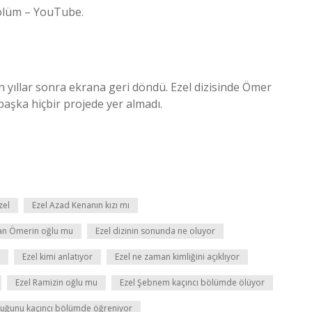
Bölüm – YouTube.
zun yıllar sonra ekrana geri döndü. Ezel dizisinde Ömer
başka hiçbir projede yer almadı.
zel
Ezel Azad Kenanın kızı mı
Can Ömerin oğlu mu
Ezel dizinin sonunda ne oluyor
Ezel kimi anlatıyor
Ezel ne zaman kimliğini açıklıyor
Ezel Ramizin oğlu mu
Ezel Şebnem kaçıncı bölümde ölüyor
duğunu kaçıncı bölümde öğreniyor