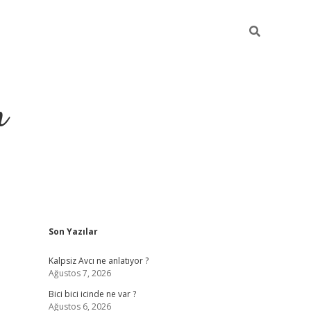
m
Sidebar
Son Yazılar
betci.org
Kalpsiz Avcı ne anlatıyor ?
Ağustos 7, 2026
Bici bici icinde ne var ?
Ağustos 6, 2026