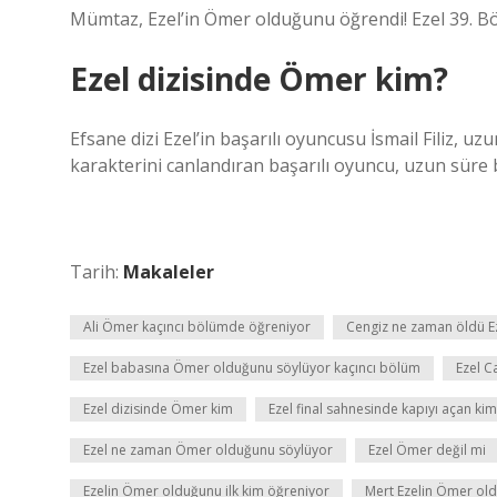
Mümtaz, Ezel’in Ömer olduğunu öğrendi! Ezel 39. 
Ezel dizisinde Ömer kim?
Efsane dizi Ezel’in başarılı oyuncusu İsmail Filiz, u
karakterini canlandıran başarılı oyuncu, uzun süre 
Tarih:
Makaleler
Ali Ömer kaçıncı bölümde öğreniyor
Cengiz ne zaman öldü E
Ezel babasına Ömer olduğunu söylüyor kaçıncı bölüm
Ezel 
Ezel dizisinde Ömer kim
Ezel final sahnesinde kapıyı açan kim
Ezel ne zaman Ömer olduğunu söylüyor
Ezel Ömer değil mi
Ezelin Ömer olduğunu ilk kim öğreniyor
Mert Ezelin Ömer ol