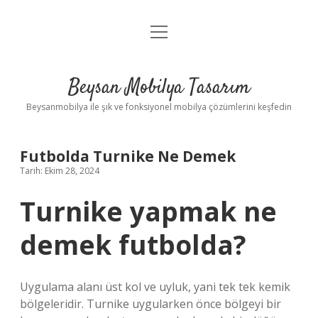
menüyü
Anasayfa
aç
Gizlilik Politikası
Beysan Mobilya Tasarım
Yasal Uyarı
Beysanmobilya ile şık ve fonksiyonel mobilya çözümlerini keşfedin
Futbolda Turnike Ne Demek
Tarih: Ekim 28, 2024
Turnike yapmak ne
demek futbolda?
Uygulama alanı üst kol ve uyluk, yani tek tek kemik
bölgeleridir. Turnike uygularken önce bölgeyi bir