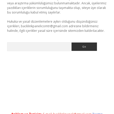
veya araştırma yükümlülüğümüz bulunmamaktadır. Ancak, üyelerimiz
yazdıkları içeriklerin sorumluluğunu taşımakta olup, siteye üye olarak
bu sorumluluğu kabul etmiş sayılırlar.
Hukuka ve yasal düzenlemelere aykırı olduğunu düşündüğünüz
içerikleri,
backlinkpanelicomtr@gmail.com
adresine bildirmeniz
halinde, ilgili içerikler yasal süre içerisinde sitemizden kaldırılacaktır.
Arama
.org