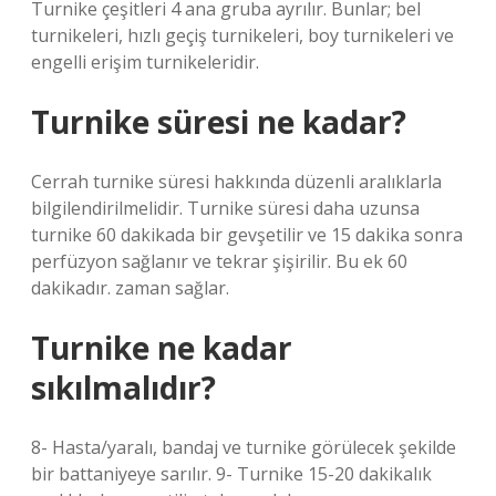
Turnike çeşitleri 4 ana gruba ayrılır. Bunlar; bel
turnikeleri, hızlı geçiş turnikeleri, boy turnikeleri ve
engelli erişim turnikeleridir.
Turnike süresi ne kadar?
Cerrah turnike süresi hakkında düzenli aralıklarla
bilgilendirilmelidir. Turnike süresi daha uzunsa
turnike 60 dakikada bir gevşetilir ve 15 dakika sonra
perfüzyon sağlanır ve tekrar şişirilir. Bu ek 60
dakikadır. zaman sağlar.
Turnike ne kadar
sıkılmalıdır?
8- Hasta/yaralı, bandaj ve turnike görülecek şekilde
bir battaniyeye sarılır. 9- Turnike 15-20 dakikalık