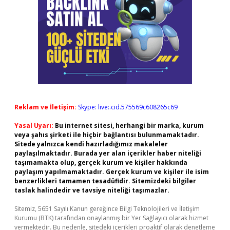
Reklam ve İletişim:
Skype: live:.cid.575569c608265c69
Yasal Uyarı:
Bu internet sitesi, herhangi bir marka, kurum
veya şahıs şirketi ile hiçbir bağlantısı bulunmamaktadır.
Sitede yalnızca kendi hazırladığımız makaleler
paylaşılmaktadır. Burada yer alan içerikler haber niteliği
taşımamakta olup, gerçek kurum ve kişiler hakkında
paylaşım yapılmamaktadır. Gerçek kurum ve kişiler ile isim
benzerlikleri tamamen tesadüfidir. Sitemizdeki bilgiler
taslak halindedir ve tavsiye niteliği taşımazlar.
Sitemiz, 5651 Sayılı Kanun gereğince Bilgi Teknolojileri ve İletişim
Kurumu (BTK) tarafından onaylanmış bir Yer Sağlayıcı olarak hizmet
vermektedir. Bu nedenle, sitedeki içerikleri proaktif olarak denetleme