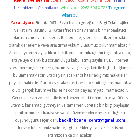
Reklam ve İletişim:
E-mail:
backlinkpaneli@gmail.com
Teams:
forumhizmeti@gmail.com
Whatsapp: 0262 606 0 726
Telegram:
@karabul
Yasal Uyarı:
Sitemiz, 5651 Sayılı Kanun gereğince Bilgi Teknolojileri
ve İletişim Kurumu (BTK) tarafından onaylanmış bir Yer Sağlayıcı
olarak hizmet vermektedir. Bu nedenle, sitedeki içerikleri proaktif
olarak denetleme veya araştırma yükümlülüğümüz bulunmamaktadır.
Ancak, üyelerimiz yazdıkları içeriklerin sorumluluğunu taşımakta olup,
siteye üye olarak bu sorumluluğu kabul etmiş sayılırlar. Bu internet
sitesi, herhangi bir marka, kurum veya şahıs şirketi ile hiçbir bağlantısı
bulunmamaktadır. Sitede yalnızca kendi hazırladığımız makaleler
paylaşılmaktadır. Burada yer alan içerikler haber niteliği taşımamakta
olup, gerçek kurum ve kişiler hakkında paylaşım yapılmamaktadır.
Gerçek kurum ve kişiler ile isim benzerlikleri tamamen tesadüfidir.
Sitemiz, kar amacı gütmeyen ve tamamen ücretsiz bir bilgi paylaşım
platformudur. Hukuka ve yasal düzenlemelere aykırı olduğunu
düşündüğünüz içerikleri,
backlinkpanelicomtr@gmail.com
adresine bildirmeniz halinde, ilgili içerikler yasal süre içerisinde
sitemizden kaldırılacaktır.