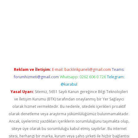
.org
Reklam ve İletişim:
E-mail:
backlinkpaneli@gmail.com
Teams:
forumhizmeti@gmail.com
Whatsapp: 0262 606 0 726
Telegram:
@karabul
Yasal Uyarı:
Sitemiz, 5651 Sayılı Kanun gereğince Bilgi Teknolojileri
ve İletişim Kurumu (BTK) tarafından onaylanmış bir Yer Sağlayıcı
olarak hizmet vermektedir. Bu nedenle, sitedeki içerikleri proaktif
olarak denetleme veya araştırma yükümlülüğümüz bulunmamaktadır.
Ancak, üyelerimiz yazdıkları içeriklerin sorumluluğunu taşımakta olup,
siteye üye olarak bu sorumluluğu kabul etmiş sayılırlar. Bu internet
sitesi, herhangi bir marka, kurum veya şahıs şirketi ile hiçbir bağlantısı