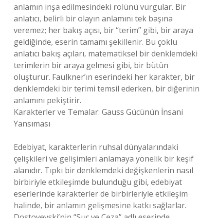
anlamın inşa edilmesindeki rolünü vurgular. Bir
anlatıcı, belirli bir olayın anlamını tek başına
veremez; her bakış açısı, bir “terim” gibi, bir araya
geldiğinde, eserin tamamı şekillenir. Bu çoklu
anlatıcı bakış açıları, matematiksel bir denklemdeki
terimlerin bir araya gelmesi gibi, bir bütün
oluşturur. Faulkner’ın eserindeki her karakter, bir
denklemdeki bir terimi temsil ederken, bir diğerinin
anlamını pekiştirir.
Karakterler ve Temalar: Gauss Gücünün İnsani
Yansıması
Edebiyat, karakterlerin ruhsal dünyalarındaki
çelişkileri ve gelişimleri anlamaya yönelik bir keşif
alanıdır. Tıpkı bir denklemdeki değişkenlerin nasıl
birbiriyle etkileşimde bulunduğu gibi, edebiyat
eserlerinde karakterler de birbirleriyle etkileşim
halinde, bir anlamın gelişmesine katkı sağlarlar.
Dostoyevski’nin “Suç ve Ceza” adlı eserinde,