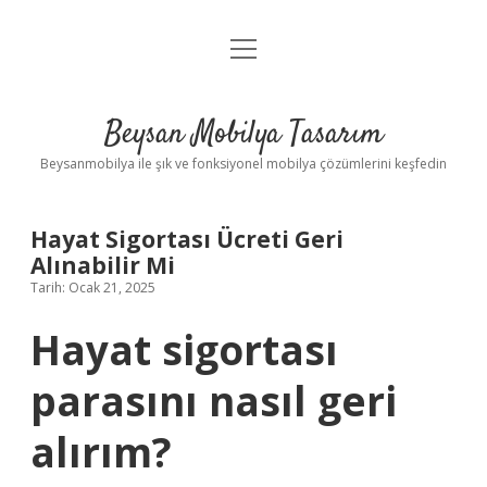
menüyü
Anasayfa
aç
Gizlilik Politikası
Beysan Mobilya Tasarım
Yasal Uyarı
Beysanmobilya ile şık ve fonksiyonel mobilya çözümlerini keşfedin
Hayat Sigortası Ücreti Geri
Alınabilir Mi
Tarih: Ocak 21, 2025
Hayat sigortası
parasını nasıl geri
alırım?