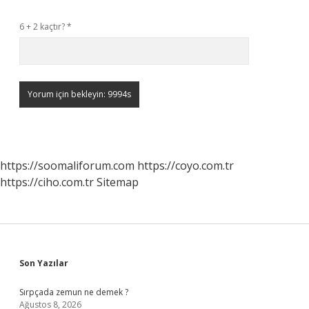
6 + 2 kaçtır?
*
https://soomaliforum.com
https://coyo.com.tr
https://ciho.com.tr
Sitemap
Sidebar
Son Yazılar
Sırpçada zemun ne demek ?
Ağustos 8, 2026