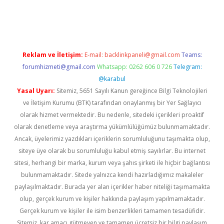
rg
Reklam ve İletişim:
E-mail:
backlinkpaneli@gmail.com
Teams:
forumhizmeti@gmail.com
Whatsapp: 0262 606 0 726
Telegram:
@karabul
Yasal Uyarı:
Sitemiz, 5651 Sayılı Kanun gereğince Bilgi Teknolojileri
ve İletişim Kurumu (BTK) tarafından onaylanmış bir Yer Sağlayıcı
olarak hizmet vermektedir. Bu nedenle, sitedeki içerikleri proaktif
olarak denetleme veya araştırma yükümlülüğümüz bulunmamaktadır.
Ancak, üyelerimiz yazdıkları içeriklerin sorumluluğunu taşımakta olup,
siteye üye olarak bu sorumluluğu kabul etmiş sayılırlar. Bu internet
sitesi, herhangi bir marka, kurum veya şahıs şirketi ile hiçbir bağlantısı
bulunmamaktadır. Sitede yalnızca kendi hazırladığımız makaleler
paylaşılmaktadır. Burada yer alan içerikler haber niteliği taşımamakta
olup, gerçek kurum ve kişiler hakkında paylaşım yapılmamaktadır.
Gerçek kurum ve kişiler ile isim benzerlikleri tamamen tesadüfidir.
Sitemiz, kar amacı gütmeyen ve tamamen ücretsiz bir bilgi paylaşım