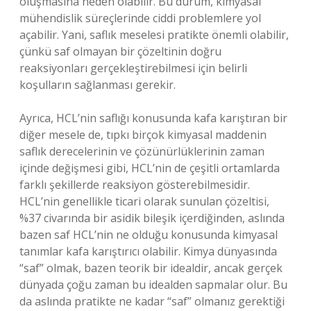
oluşmasına neden olabilir. Bu durum, kimyasal
mühendislik süreçlerinde ciddi problemlere yol
açabilir. Yani, saflık meselesi pratikte önemli olabilir,
çünkü saf olmayan bir çözeltinin doğru
reaksiyonları gerçekleştirebilmesi için belirli
koşulların sağlanması gerekir.
Ayrıca, HCL’nin saflığı konusunda kafa karıştıran bir
diğer mesele de, tıpkı birçok kimyasal maddenin
saflık derecelerinin ve çözünürlüklerinin zaman
içinde değişmesi gibi, HCL’nin de çeşitli ortamlarda
farklı şekillerde reaksiyon gösterebilmesidir.
HCL’nin genellikle ticari olarak sunulan çözeltisi,
%37 civarında bir asidik bileşik içerdiğinden, aslında
bazen saf HCL’nin ne olduğu konusunda kimyasal
tanımlar kafa karıştırıcı olabilir. Kimya dünyasında
“saf” olmak, bazen teorik bir idealdir, ancak gerçek
dünyada çoğu zaman bu idealden sapmalar olur. Bu
da aslında pratikte ne kadar “saf” olmanız gerektiği