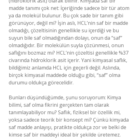
(hidroklorik asit) olarak bilinir. Kimyada saf bir
madde tanımı çok net: İçeriğinde sadece bir tür atom
ya da molekül bulunur. Bu çok sade bir tanım gibi
görünüyor, değil mi? İşin aslı, HCL’nin saf bir madde
olmadığı, çözeltisinin genellikle su içerdiği ve bu
suyun bile saf olmadığından dolayı, onun da “saf”
olmadığıdır. Bir molekülün suyla çözünmesi, onun
saflığını bozmaz mı? HCL’nin çözeltisi genellikle %37
civarında hidroklorik asit içerir. Yani kimyasal saflık,
bildiğimiz anlamda HCL için geçerli değil. Aslında,
birçok kimyasal maddede olduğu gibi, “saf” olma
durumu oldukça görecelidir.
Bunları düşündüğümde, şunu soruyorum: Kimya
bilimi, saf olma fikrini gerçekten tam olarak
tanımlayabiliyor mu? Saflık, fiziksel bir özellik mi,
yoksa sadece teorik bir konsept mi? Çünkü kimyada
saf madde anlayışı, pratikte oldukça zor ve belki de
kimse saf bir maddeyi ideal bir şekilde üretemez.