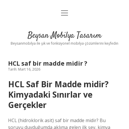
menüyü
Anasayfa
aç
Gizlilik Politikası
Beysan Mobilya Tasarım
Yasal Uyarı
Beysanmobilya ile şık ve fonksiyonel mobilya çözümlerini keşfedin
HCL saf bir madde midir ?
Tarih: Mart 16, 2026
HCL Saf Bir Madde midir?
Kimyadaki Sınırlar ve
Gerçekler
HCL (hidroklorik asit) saf bir madde midir? Bu
soruyu duyduğumda aklıma gelen ilk şey, kimya