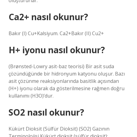
oluştururlar.
Ca2+ nasıl okunur?
Bakır (I) Cu+Kalsiyum. Ca2+Bakır (II) Cu2+
H+ iyonu nasıl okunur?
(Brønsted-Lowry asit-baz teorisi) Bir asit suda
çözündüğünde bir hidronyum katyonu oluşur. Bazı
asit çözünme reaksiyonlarında basitlik açısından
(H+) iyonu olarak da gösterilmesine rağmen doğru
kullanımı (H3O)’dur.
SO2 nasıl okunur?
Kükürt Dioksit (Sülfür Dioksit) (SO2) Gazının
Terminolojisi Kükürt dioksit (sülfür dioksit);