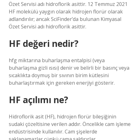
Özet Servisi adı hidroflorik asittir. 12 Temmuz 2021
HF molekülü yaygın olarak hidrojen florür olarak
adlandırılır; ancak SciFinder’da bulunan Kimyasal
Özet Servisi adı hidroflorik asittir.
HF değeri nedir?
hfg miktarına buharlaşma entalpisi (veya
buharlaşma gizli ısısı) denir ve belirli bir basınç veya
sıcaklıkta doymuş bir sıvının birim kütlesini
buharlaştırmak için gereken enerjiyi gösterir.
HF açılımı ne?
Hidroflorik asit (HF), hidrojen florür bileşiğinin
sudaki çözeltisine verilen addır. Öncelikle cam işleme
endüstrisinde kullanılır. Cam şişelerde
saklanamazlar çünkü cama saldırırlar.