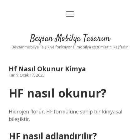
menüyü
Anasayfa
aç
Gizlilik Politikası
Beysan Mobilya Tasarım
Yasal Uyarı
Beysanmobilya ile şık ve fonksiyonel mobilya çözümlerini keşfedin
Hf Nasıl Okunur Kimya
Tarih: Ocak 17, 2025
HF nasıl okunur?
Hidrojen florür, HF formülüne sahip bir kimyasal
bileşiktir.
HF nasıl adlandırılır?