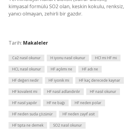
kimyasal formülü SO2 olan, keskin kokulu, renksiz,
yanıcı olmayan, zehirli bir gazdır.
Tarih:
Makaleler
Ca2 nasıl okunur
H iyonu nasıl okunur
HCl mi HF mi
HCL nasıl okunur
HF açılımı ne
HF adı ne
HF değeri nedir
HF iyonik mi
HF kaç derecede kaynar
HF kovalent mi
HF nasıl adlandırılır
HF nasıl okunur
HF nasıl yapılır
HF ne bağı
HF neden polar
HF neden suda çözünür
HF neden zayıf asit
HF tıpta ne demek
SO2 nasıl okunur