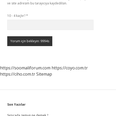
ve site adresim bu tarayıcıya kaydedilsin.
10 - 4 kaçtır?
*
https://soomaliforum.com
https://coyo.com.tr
https://ciho.com.tr
Sitemap
Sidebar
Son Yazılar
Sırpçada zemun ne demek ?