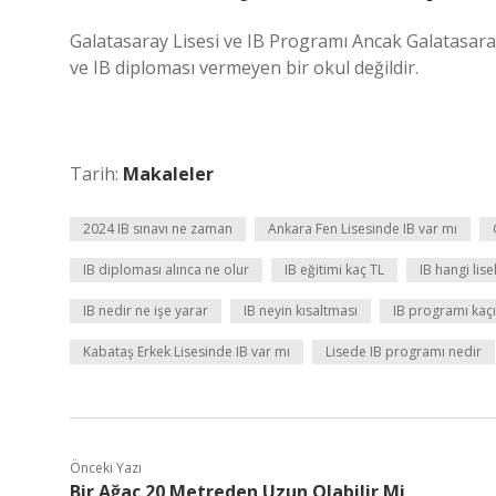
Galatasaray Lisesi ve IB Programı Ancak Galatasara
ve IB diploması vermeyen bir okul değildir.
Tarih:
Makaleler
2024 IB sınavı ne zaman
Ankara Fen Lisesinde IB var mı
IB diploması alınca ne olur
IB eğitimi kaç TL
IB hangi lis
IB nedir ne işe yarar
IB neyin kısaltması
IB programı kaçın
Kabataş Erkek Lisesinde IB var mı
Lisede IB programı nedir
Önceki Yazı
Bir Ağaç 20 Metreden Uzun Olabilir Mi