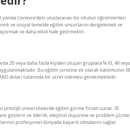
edir?
8 yılında Cenevre’deki uluslararası bir okulun öğretmenleri
demik ve sosyal temelde eğitim unsurlarını dengelemek ve
laştırmak ve daha etkili hale getirmektir.
larda 20 veya daha fazla kişiden oluşan gruplara %10, 40 vey
uygulanmaktadır. Bu eğitim ücretine ek olarak katılımcının I
 ABD doları tutarında bir ücret ödemesi gerekmektedir.
 prestijli üniversitelerde eğitim görme fırsatı sunar. IB
 gösterir ve liderlik, eleştirel düşünme ve problem çözme
unlarının profesyonel dünyada başarılı olmalarını sağlar.