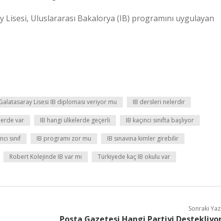
y Lisesi, Uluslararası Bakalorya (IB) programını uygulayan
Galatasaray Lisesi IB diploması veriyor mu
IB dersleri nelerdir
elerde var
IB hangi ülkelerde geçerli
IB kaçıncı sınıfta başlıyor
cı sınıf
IB programı zor mu
IB sınavına kimler girebilir
Robert Kolejinde IB var mı
Türkiyede kaç IB okulu var
Sonraki Yaz
Posta Gazetesi Hangi Partiyi Destekliyo