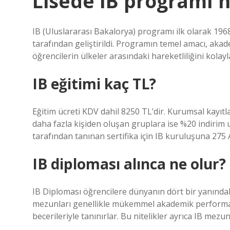
Lisede IB programı n
IB (Uluslararası Bakalorya) programı ilk olarak 196
tarafından geliştirildi. Programın temel amacı, aka
öğrencilerin ülkeler arasındaki hareketliliğini kolay
IB eğitimi kaç TL?
Eğitim ücreti KDV dahil 8250 TL’dir. Kurumsal kayıt
daha fazla kişiden oluşan gruplara ise %20 indirim 
tarafından tanınan sertifika için IB kuruluşuna 275
IB diploması alınca ne olur?
IB Diploması öğrencilere dünyanın dört bir yanındaki
mezunları genellikle mükemmel akademik performans
becerileriyle tanınırlar. Bu nitelikler ayrıca IB mez