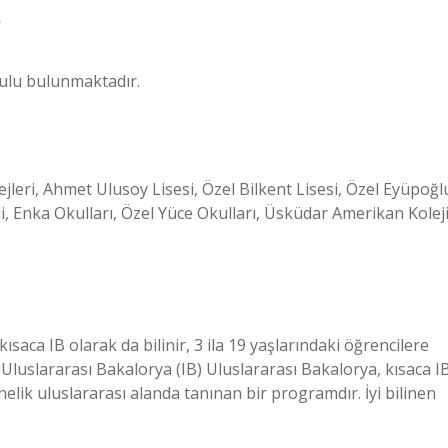
?
kulu bulunmaktadır.
jleri, Ahmet Ulusoy Lisesi, Özel Bilkent Lisesi, Özel Eyüpoğl
i, Enka Okulları, Özel Yüce Okulları, Üsküdar Amerikan Kolej
ısaca IB olarak da bilinir, 3 ila 19 yaşlarındaki öğrencilere
Uluslararası Bakalorya (IB) Uluslararası Bakalorya, kısaca I
önelik uluslararası alanda tanınan bir programdır. İyi bilinen