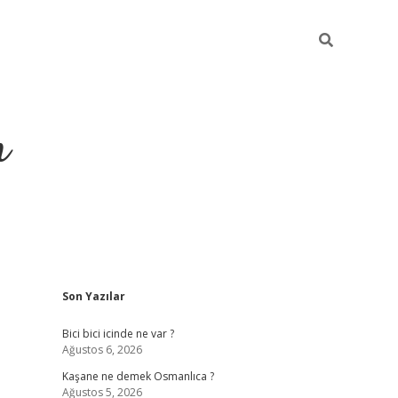
m
Sidebar
Son Yazılar
betci.org
Bici bici icinde ne var ?
Ağustos 6, 2026
Kaşane ne demek Osmanlıca ?
Ağustos 5, 2026