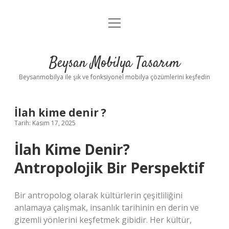
menüyü
Anasayfa
aç
Gizlilik Politikası
Beysan Mobilya Tasarım
Yasal Uyarı
Beysanmobilya ile şık ve fonksiyonel mobilya çözümlerini keşfedin
İlah kime denir ?
Tarih: Kasım 17, 2025
İlah Kime Denir?
Antropolojik Bir Perspektif
Bir antropolog olarak kültürlerin çeşitliliğini
anlamaya çalışmak, insanlık tarihinin en derin ve
gizemli yönlerini keşfetmek gibidir. Her kültür,