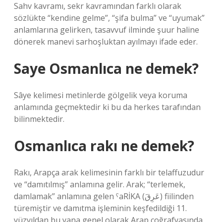
Sahv kavramı, sekr kavramından farklı olarak
sözlükte “kendine gelme”, “şifa bulma” ve “uyumak”
anlamlarına gelirken, tasavvuf ilminde şuur haline
dönerek manevi sarhoşluktan ayılmayı ifade eder.
Saye Osmanlıca ne demek?
Sâye kelimesi metinlerde gölgelik veya koruma
anlamında geçmektedir ki bu da herkes tarafından
bilinmektedir.
Osmanlıca rakı ne demek?
Rakı, Arapça arak kelimesinin farklı bir telaffuzudur
ve “damıtılmış” anlamına gelir. Arak; “terlemek,
damlamak” anlamına gelen ˁaRİKA (عَرِقَ) fiilinden
türemiştir ve damıtma işleminin keşfedildiği 11.
yüzyıldan bu yana genel olarak Arap coğrafyasında