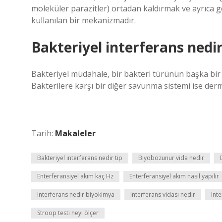
moleküler parazitler) ortadan kaldırmak ve ayrıca
kullanılan bir mekanizmadır.
Bakteriyel interferans nedir
Bakteriyel müdahale, bir bakteri türünün başka bir
Bakterilere karşı bir diğer savunma sistemi ise derm
Tarih:
Makaleler
Bakteriyel interferans nedir tip
Biyobozunur vida nedir
Enterferansiyel akım kaç Hz
Enterferansiyel akım nasıl yapılır
Interferans nedir biyokimya
Interferans vidası nedir
Int
Stroop testi neyi ölçer