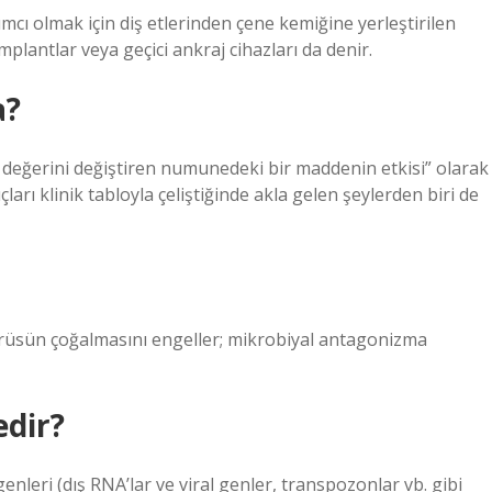
cı olmak için diş etlerinden çene kemiğine yerleştirilen
mplantlar veya geçici ankraj cihazları da denir.
a?
 değerini değiştiren numunedeki bir maddenin etkisi” olarak
ları klinik tabloyla çeliştiğinde akla gelen şeylerden biri de
virüsün çoğalmasını engeller; mikrobiyal antagonizma
dir?
nleri (dış RNA’lar ve viral genler, transpozonlar vb. gibi