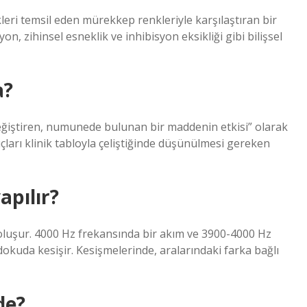
nkleri temsil eden mürekkep renkleriyle karşılaştıran bir
yon, zihinsel esneklik ve inhibisyon eksikliği gibi bilişsel
a?
değiştiren, numunede bulunan bir maddenin etkisi” olarak
uçları klinik tabloyla çeliştiğinde düşünülmesi gereken
apılır?
le oluşur. 4000 Hz frekansında bir akım ve 3900-4000 Hz
 dokuda kesişir. Kesişmelerinde, aralarındaki farka bağlı
de?