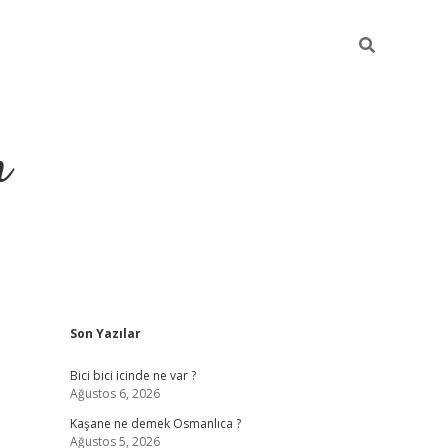
m
Sidebar
Son Yazılar
betci.org
Bici bici icinde ne var ?
Ağustos 6, 2026
Kaşane ne demek Osmanlıca ?
Ağustos 5, 2026