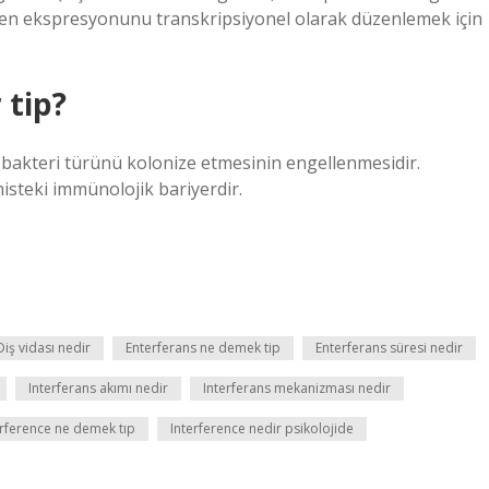
 gen ekspresyonunu transkripsiyonel olarak düzenlemek için
 tip?
 bakteri türünü kolonize etmesinin engellenmesidir.
isteki immünolojik bariyerdir.
Diş vidası nedir
Enterferans ne demek tip
Enterferans süresi nedir
Interferans akımı nedir
Interferans mekanizması nedir
erference ne demek tıp
Interference nedir psikolojide