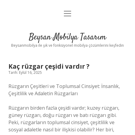
menüyü
Anasayfa
aç
Gizlilik Politikası
Beysan Mobilya Tasarım
Yasal Uyarı
Beysanmobilya ile şık ve fonksiyonel mobilya çözümlerini keşfedin
Kaç rüzgar çeşidi vardır ?
Tarih: Eylül 16, 2025
Rüzgarın Çeşitleri ve Toplumsal Cinsiyet: İnsanlık,
Çeşitlilik ve Adaletin Rüzgarları
Rüzgarın birden fazla çeşidi vardır; kuzey rüzgarı,
güney rüzgarı, doğu rüzgarı ve batı rüzgarı gibi.
Peki, rüzgarların toplumsal cinsiyet, çeşitlilik ve
sosyal adaletle nasıl bir ilişkisi olabilir? Her biri,