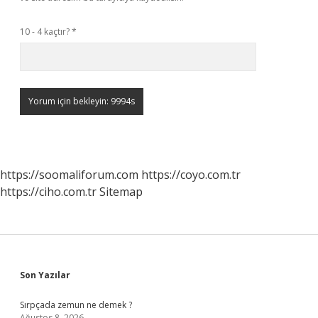
10 - 4 kaçtır?
*
https://soomaliforum.com
https://coyo.com.tr
https://ciho.com.tr
Sitemap
Sidebar
Son Yazılar
Sırpçada zemun ne demek ?
Ağustos 8, 2026