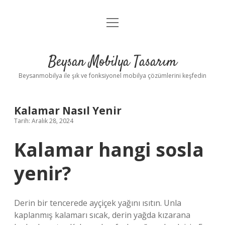
menüyü
Anasayfa
aç
Gizlilik Politikası
Beysan Mobilya Tasarım
Yasal Uyarı
Beysanmobilya ile şık ve fonksiyonel mobilya çözümlerini keşfedin
Kalamar Nasıl Yenir
Tarih: Aralık 28, 2024
Kalamar hangi sosla
yenir?
Derin bir tencerede ayçiçek yağını ısıtın. Unla
kaplanmış kalamarı sıcak, derin yağda kızarana