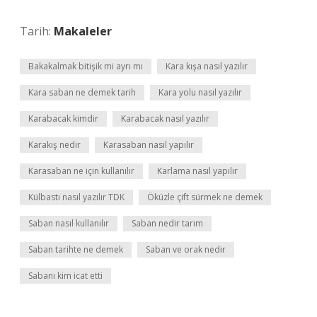
Tarih:
Makaleler
Bakakalmak bitişik mi ayrı mı
Kara kışa nasıl yazılır
Kara saban ne demek tarih
Kara yolu nasıl yazılır
Karabacak kimdir
Karabacak nasıl yazılır
Karakış nedir
Karasaban nasıl yapılır
Karasaban ne için kullanılır
Karlama nasıl yapılır
Külbastı nasıl yazılır TDK
Öküzle çift sürmek ne demek
Saban nasıl kullanılır
Saban nedir tarım
Saban tarihte ne demek
Saban ve orak nedir
Sabanı kim icat etti