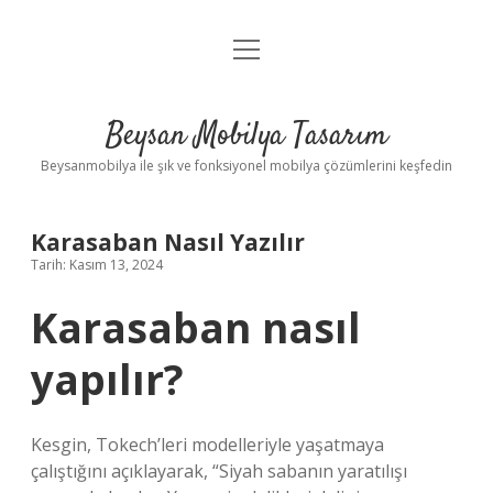
menüyü
Anasayfa
aç
Gizlilik Politikası
Beysan Mobilya Tasarım
Yasal Uyarı
Beysanmobilya ile şık ve fonksiyonel mobilya çözümlerini keşfedin
Karasaban Nasıl Yazılır
Tarih: Kasım 13, 2024
Karasaban nasıl
yapılır?
Kesgin, Tokech’leri modelleriyle yaşatmaya
çalıştığını açıklayarak, “Siyah sabanın yaratılışı