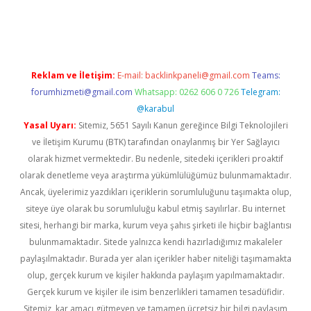
.org
Reklam ve İletişim:
E-mail:
backlinkpaneli@gmail.com
Teams:
forumhizmeti@gmail.com
Whatsapp: 0262 606 0 726
Telegram:
@karabul
Yasal Uyarı:
Sitemiz, 5651 Sayılı Kanun gereğince Bilgi Teknolojileri
ve İletişim Kurumu (BTK) tarafından onaylanmış bir Yer Sağlayıcı
olarak hizmet vermektedir. Bu nedenle, sitedeki içerikleri proaktif
olarak denetleme veya araştırma yükümlülüğümüz bulunmamaktadır.
Ancak, üyelerimiz yazdıkları içeriklerin sorumluluğunu taşımakta olup,
siteye üye olarak bu sorumluluğu kabul etmiş sayılırlar. Bu internet
sitesi, herhangi bir marka, kurum veya şahıs şirketi ile hiçbir bağlantısı
bulunmamaktadır. Sitede yalnızca kendi hazırladığımız makaleler
paylaşılmaktadır. Burada yer alan içerikler haber niteliği taşımamakta
olup, gerçek kurum ve kişiler hakkında paylaşım yapılmamaktadır.
Gerçek kurum ve kişiler ile isim benzerlikleri tamamen tesadüfidir.
Sitemiz, kar amacı gütmeyen ve tamamen ücretsiz bir bilgi paylaşım