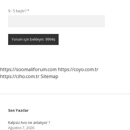
9 - 5 kaçtır?
*
https://soomaliforum.com
https://coyo.com.tr
https://ciho.com.tr
Sitemap
Sidebar
Son Yazılar
Kalpsiz Avcı ne anlatıyor ?
Ağustos 7, 2026