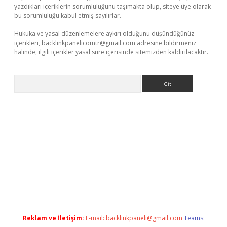
yazdıkları içeriklerin sorumluluğunu taşımakta olup, siteye üye olarak
bu sorumluluğu kabul etmiş sayılırlar.
Hukuka ve yasal düzenlemelere aykırı olduğunu düşündüğünüz
içerikleri,
backlinkpanelicomtr@gmail.com
adresine bildirmeniz
halinde, ilgili içerikler yasal süre içerisinde sitemizden kaldırılacaktır.
Arama
rg
Reklam ve İletişim:
E-mail:
backlinkpaneli@gmail.com
Teams: