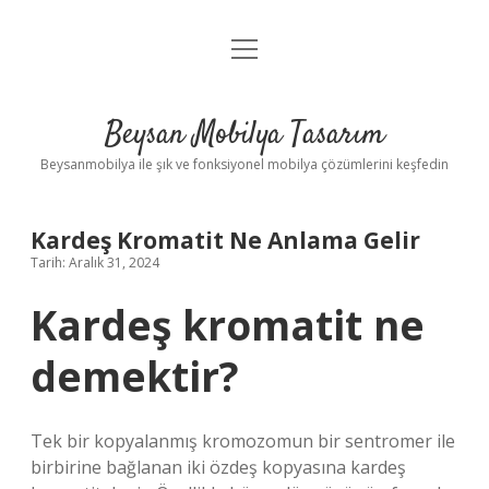
menüyü
Anasayfa
aç
Gizlilik Politikası
Beysan Mobilya Tasarım
Yasal Uyarı
Beysanmobilya ile şık ve fonksiyonel mobilya çözümlerini keşfedin
Kardeş Kromatit Ne Anlama Gelir
Tarih: Aralık 31, 2024
Kardeş kromatit ne
demektir?
Tek bir kopyalanmış kromozomun bir sentromer ile
birbirine bağlanan iki özdeş kopyasına kardeş