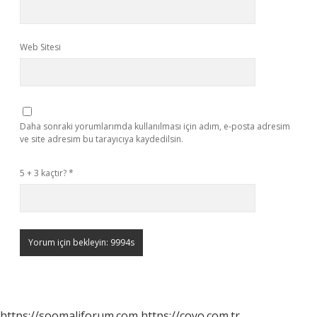
Web Sitesi
Daha sonraki yorumlarımda kullanılması için adım, e-posta adresim
ve site adresim bu tarayıcıya kaydedilsin.
5 + 3 kaçtır?
*
https://soomaliforum.com
https://coyo.com.tr