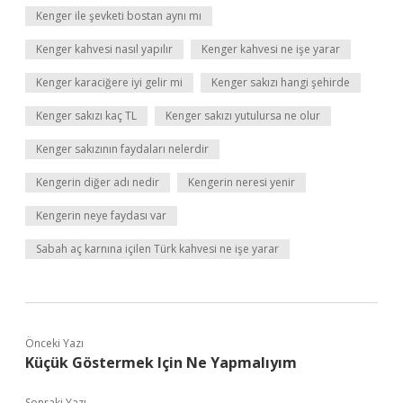
Kenger ile şevketi bostan aynı mı
Kenger kahvesi nasıl yapılır
Kenger kahvesi ne işe yarar
Kenger karaciğere iyi gelir mi
Kenger sakızı hangi şehirde
Kenger sakızı kaç TL
Kenger sakızı yutulursa ne olur
Kenger sakızının faydaları nelerdir
Kengerin diğer adı nedir
Kengerin neresi yenir
Kengerin neye faydası var
Sabah aç karnına içilen Türk kahvesi ne işe yarar
Önceki Yazı
Küçük Göstermek Için Ne Yapmalıyım
Sonraki Yazı