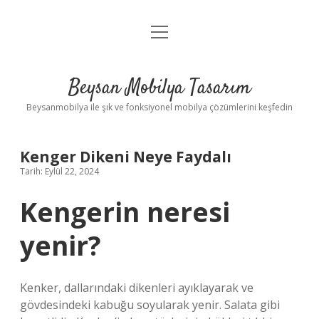
menüyü
Anasayfa
aç
Gizlilik Politikası
Beysan Mobilya Tasarım
Yasal Uyarı
Beysanmobilya ile şık ve fonksiyonel mobilya çözümlerini keşfedin
Kenger Dikeni Neye Faydalı
Tarih: Eylül 22, 2024
Kengerin neresi
yenir?
Kenker, dallarındaki dikenleri ayıklayarak ve
gövdesindeki kabuğu soyularak yenir. Salata gibi