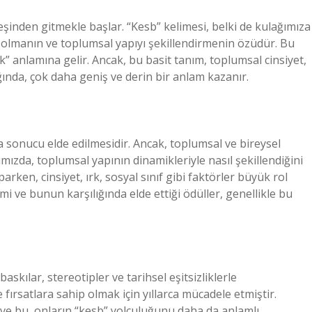
eşinden gitmekle başlar. “Kesb” kelimesi, belki de kulağımıza
 olmanın ve toplumsal yapıyı şekillendirmenin özüdür. Bu
” anlamına gelir. Ancak, bu basit tanım, toplumsal cinsiyet,
dığında, çok daha geniş ve derin bir anlam kazanır.
ba sonucu elde edilmesidir. Ancak, toplumsal ve bireysel
mızda, toplumsal yapının dinamikleriyle nasıl şekillendiğini
ken, cinsiyet, ırk, sosyal sınıf gibi faktörler büyük rol
i ve bunun karşılığında elde ettiği ödüller, genellikle bu
kılar, stereotipler ve tarihsel eşitsizliklerle
e fırsatlara sahip olmak için yıllarca mücadele etmiştir.
e ve bu, onların “kesb” yolculuğunu daha da anlamlı