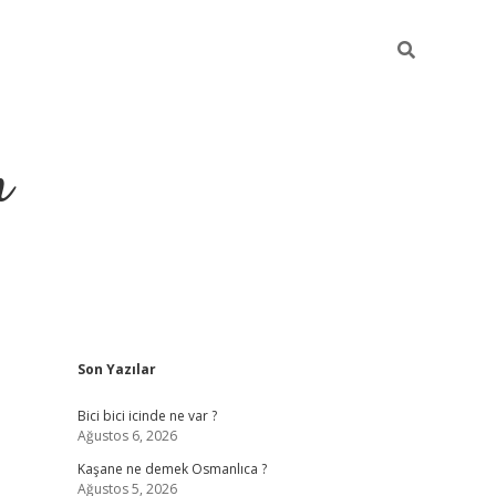
m
Sidebar
Son Yazılar
betci.org
Bici bici icinde ne var ?
Ağustos 6, 2026
Kaşane ne demek Osmanlıca ?
Ağustos 5, 2026