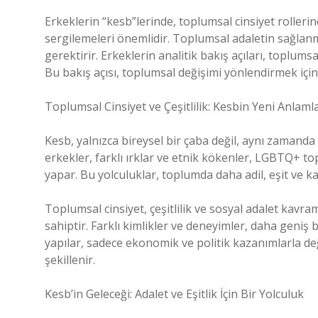
Erkeklerin “kesb”lerinde, toplumsal cinsiyet rolleri
sergilemeleri önemlidir. Toplumsal adaletin sağlanma
gerektirir. Erkeklerin analitik bakış açıları, toplum
Bu bakış açısı, toplumsal değişimi yönlendirmek için 
Toplumsal Cinsiyet ve Çeşitlilik: Kesbin Yeni Anlamla
Kesb, yalnızca bireysel bir çaba değil, aynı zamanda
erkekler, farklı ırklar ve etnik kökenler, LGBTQ+ top
yapar. Bu yolculuklar, toplumda daha adil, eşit ve k
Toplumsal cinsiyet, çeşitlilik ve sosyal adalet kavra
sahiptir. Farklı kimlikler ve deneyimler, daha geni
yapılar, sadece ekonomik ve politik kazanımlarla de
şekillenir.
Kesb’in Geleceği: Adalet ve Eşitlik İçin Bir Yolculuk