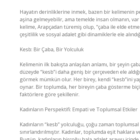
Hayatın derinliklerine inmek, bazen bir kelimenin p
aşina gelmeyebilir, ama temelde insan olmanın, var
kelime, Arapçadan türemiş olup, “çaba ile elde etmek
çeşitlilik ve sosyal adalet gibi dinamiklerle ele alın
Kesb: Bir Çaba, Bir Yolculuk
Kelimenin ilk bakışta anlaşılan anlamı, bir şeyin ça
düzeyde “kesb”i daha geniş bir çerçeveden ele aldığı
görmek mümkün olur. Her birey, kendi “kesb”ini yapar
oynar. Bir toplumda, her bireyin çaba gösterme biçim
faktörlere göre şekillenir.
Kadınların Perspektifi: Empati ve Toplumsal Etkiler
Kadınların “kesb” yolculuğu, çoğu zaman toplumsal bas
sınırlandırılmıştır. Kadınlar, toplumda eşit haklara v
Bugün, kadınların birçoğu hala adalet arayışı içind