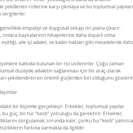
e şekillenen rollerine karşı çıkmaya ve bu toplumsal yapıları
sergilerler.
 genellikle empatiyi ve duygusal zekayı ön plana çıkarır.
, onlara başkalarının hikayelerine daha duyarlı olma
eşitliği, aile içi adalet, ve kadın hakları gibi meselelerde dah
işimlere katkıda bulunan bir rol üstlenirler. Çoğu zaman
oplumsal düzeyde adaletin sağlanması için bir araç olarak
ıları şekillendiren en önemli güçlerden biri olduğunu gösterir
laşımlar
odaklı bir biçimde gerçekleşir. Erkekler, toplumsal yapılar
, bu güç, bir tür “kesb” yolculuğu da gerektirir. Erkekler,
dıklarını sorgulamak zorunda kalır, çünkü bu “kesb” yalnızca
izliklerin farkına varmakla da ilgilidir.