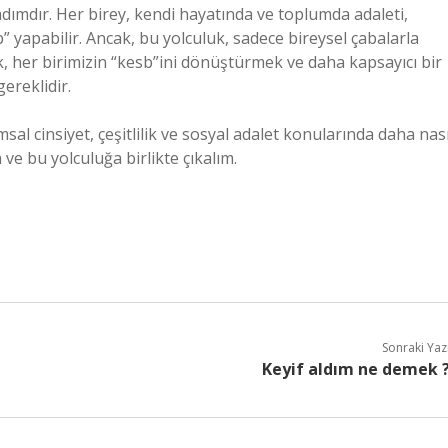
adımdır. Her birey, kendi hayatında ve toplumda adaleti,
sb” yapabilir. Ancak, bu yolculuk, sadece bireysel çabalarla
ek, her birimizin “kesb”ini dönüştürmek ve daha kapsayıcı bir
ereklidir.
al cinsiyet, çeşitlilik ve sosyal adalet konularında daha nası
n ve bu yolculuğa birlikte çıkalım.
Sonraki Yaz
Keyif aldım ne demek 