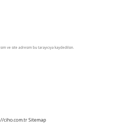
im ve site adresim bu tarayıcıya kaydedilsin.
://ciho.com.tr
Sitemap