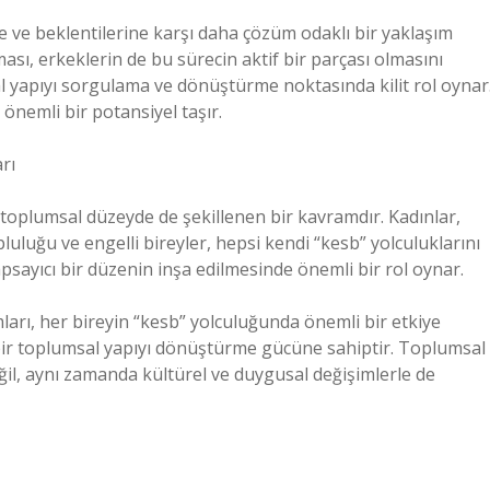
ne ve beklentilerine karşı daha çözüm odaklı bir yaklaşım
sı, erkeklerin de bu sürecin aktif bir parçası olmasını
sal yapıyı sorgulama ve dönüştürme noktasında kilit rol oynar
önemli bir potansiyel taşır.
rı
 toplumsal düzeyde de şekillenen bir kavramdır. Kadınlar,
luluğu ve engelli bireyler, hepsi kendi “kesb” yolculuklarını
apsayıcı bir düzenin inşa edilmesinde önemli bir rol oynar.
mları, her bireyin “kesb” yolculuğunda önemli bir etkiye
ş bir toplumsal yapıyı dönüştürme gücüne sahiptir. Toplumsal
ğil, aynı zamanda kültürel ve duygusal değişimlerle de