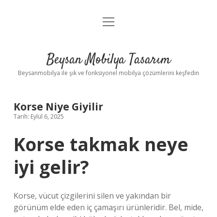
menüyü
Anasayfa
aç
Gizlilik Politikası
Beysan Mobilya Tasarım
Yasal Uyarı
Beysanmobilya ile şık ve fonksiyonel mobilya çözümlerini keşfedin
Korse Niye Giyilir
Tarih: Eylül 6, 2025
Korse takmak neye
iyi gelir?
Korse, vücut çizgilerini silen ve yakından bir
görünüm elde eden iç çamaşırı ürünleridir. Bel, mide,