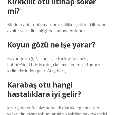
Kırkkilit otu iltihap söker
mi?
Bitkinin anti -enflamatuar özellikleri, ciltteki iltihabı
azaltır ve cildin sağlığına katkıda bulunur.
Koyun gözü ne işe yarar?
Koyungönü (Ç.N.: İngilizce forfew kelimesi,
Latince’deki febris (ateş) kelimesinden ve fugure
kelimelerinden gelir. Ateş hariç.
Karabaş otu hangi
hastalıklara iyi gelir?
İdrar yolu enfeksiyonuna ek olarak, egzama için
yararlıdır, siyah tohumlar ağrı kesiciler, sakinleştirici