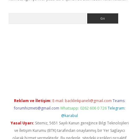
Arama
g
Reklam ve İletişim:
E-mail:
backlinkpaneli@gmail.com
Teams:
forumhizmeti@gmail.com
Whatsapp: 0262 606 0 726
Telegram:
@karabul
Yasal Uyarı:
Sitemiz, 5651 Sayılı Kanun gereğince Bilgi Teknolojileri
ve İletişim Kurumu (BTK) tarafından onaylanmış bir Yer Sağlayıcı
olarak hizmet vermektedir. Bu nedenle, sitedeki içerikleri proaktif