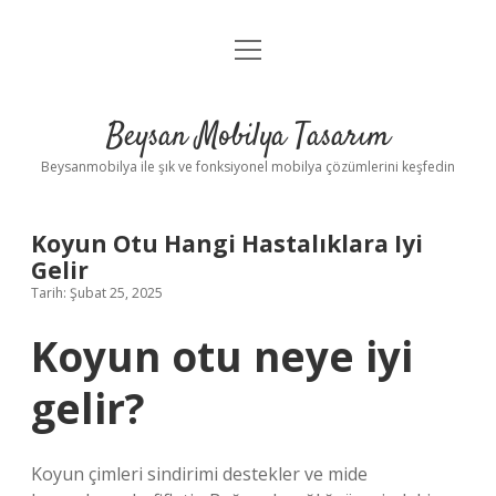
menüyü
Anasayfa
aç
Gizlilik Politikası
Beysan Mobilya Tasarım
Yasal Uyarı
Beysanmobilya ile şık ve fonksiyonel mobilya çözümlerini keşfedin
Koyun Otu Hangi Hastalıklara Iyi
Gelir
Tarih: Şubat 25, 2025
Koyun otu neye iyi
gelir?
Koyun çimleri sindirimi destekler ve mide