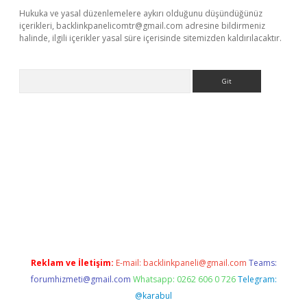
Hukuka ve yasal düzenlemelere aykırı olduğunu düşündüğünüz
içerikleri,
backlinkpanelicomtr@gmail.com
adresine bildirmeniz
halinde, ilgili içerikler yasal süre içerisinde sitemizden kaldırılacaktır.
Arama
rg
Reklam ve İletişim:
E-mail:
backlinkpaneli@gmail.com
Teams:
forumhizmeti@gmail.com
Whatsapp: 0262 606 0 726
Telegram:
@karabul