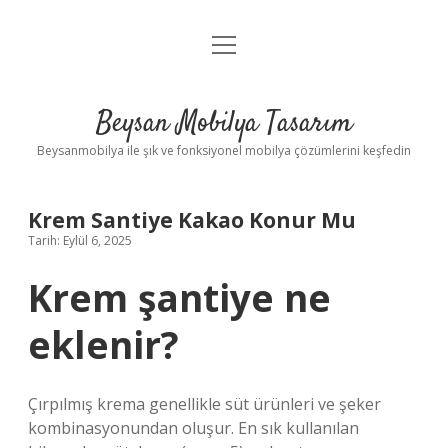
menüyü
Anasayfa
aç
Gizlilik Politikası
Beysan Mobilya Tasarım
Yasal Uyarı
Beysanmobilya ile şık ve fonksiyonel mobilya çözümlerini keşfedin
Krem Santiye Kakao Konur Mu
Tarih: Eylül 6, 2025
Krem şantiye ne
eklenir?
Çırpılmış krema genellikle süt ürünleri ve şeker
kombinasyonundan oluşur. En sık kullanılan