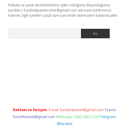
Hukuka ve yasal düzenlemelere aykırı olduğunu düşündüğünüz
içerikleri,
backlinkpanelicomtr@gmail.com
adresine bildirmeniz
halinde, ilgili içerikler yasal süre içerisinde sitemizden kaldırılacaktır.
Arama
rg
Reklam ve İletişim:
E-mail:
backlinkpaneli@gmail.com
Teams:
forumhizmeti@gmail.com
Whatsapp: 0262 606 0 726
Telegram:
@karabul