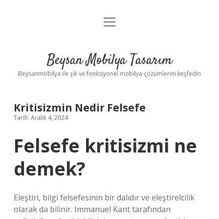
menüyü
Anasayfa
aç
Gizlilik Politikası
Beysan Mobilya Tasarım
Yasal Uyarı
Beysanmobilya ile şık ve fonksiyonel mobilya çözümlerini keşfedin
Kritisizmin Nedir Felsefe
Tarih: Aralık 4, 2024
Felsefe kritisizmi ne
demek?
Eleştiri, bilgi felsefesinin bir dalıdır ve eleştirelcilik
olarak da bilinir. Immanuel Kant tarafından