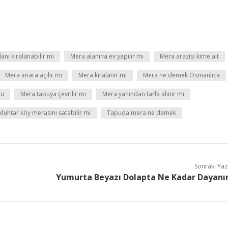
anı kiralanabilir mi
Mera alanına ev yapılır mı
Mera arazisi kime ait
Mera imara açılır mı
Mera kiralanır mı
Mera ne demek Osmanlıca
mu
Mera tapuya çevrilir mi
Mera yanından tarla alınır mı
Muhtar köy merasını satabilir mi
Tapuda mera ne demek
Sonraki Yaz
Yumurta Beyazı Dolapta Ne Kadar Dayanı