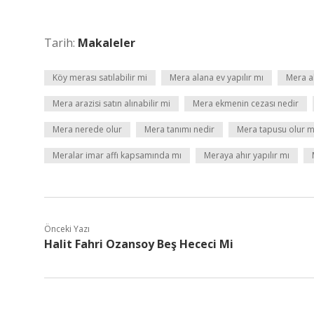
Tarih:
Makaleler
Köy merası satılabilir mi
Mera alana ev yapılır mı
Mera al
Mera arazisi satın alınabilir mi
Mera ekmenin cezası nedir
Mera nerede olur
Mera tanımı nedir
Mera tapusu olur 
Meralar imar affı kapsamında mı
Meraya ahır yapılır mı
Önceki Yazı
Halit Fahri Ozansoy Beş Hececi Mi