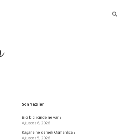
m
Sidebar
Son Yazılar
betci.org
Bici bici icinde ne var ?
Ağustos 6, 2026
Kaşane ne demek Osmanlıca ?
Ağustos 5, 2026