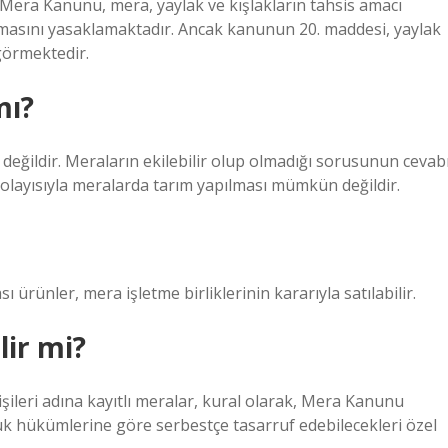
ı Mera Kanunu, mera, yaylak ve kışlakların tahsis amacı
lmasını yasaklamaktadır. Ancak kanunun 20. maddesi, yaylak
ngörmektedir.
mı?
ğildir. Meraların ekilebilir olup olmadığı sorusunun cevab
layısıyla meralarda tarım yapılması mümkün değildir.
ı ürünler, mera işletme birliklerinin kararıyla satılabilir.
lir mi?
işileri adına kayıtlı meralar, kural olarak, Mera Kanunu
uk hükümlerine göre serbestçe tasarruf edebilecekleri özel