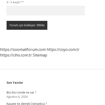
9 - 5 kaçtır?
*
https://soomaliforum.com
https://coyo.com.tr
https://ciho.com.tr
Sitemap
Sidebar
Son Yazılar
Bici bici icinde ne var ?
Ağustos 6, 2026
Kaşane ne demek Osmanlıca ?