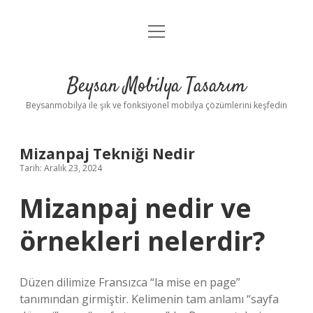
menüyü
Anasayfa
aç
Gizlilik Politikası
Beysan Mobilya Tasarım
Yasal Uyarı
Beysanmobilya ile şık ve fonksiyonel mobilya çözümlerini keşfedin
Mizanpaj Tekniği Nedir
Tarih: Aralık 23, 2024
Mizanpaj nedir ve
örnekleri nelerdir?
Düzen dilimize Fransızca “la mise en page”
tanımından girmiştir. Kelimenin tam anlamı “sayfa