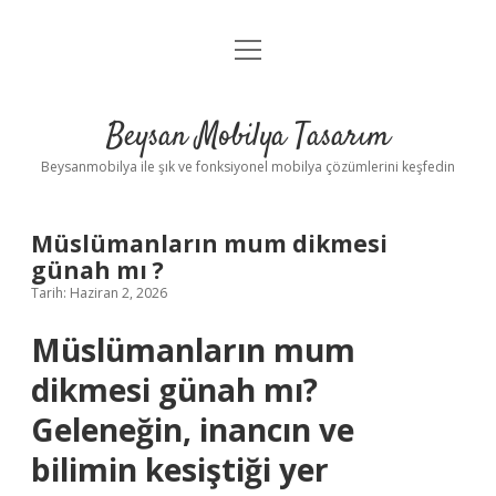
menüyü
Anasayfa
aç
Gizlilik Politikası
Beysan Mobilya Tasarım
Yasal Uyarı
Beysanmobilya ile şık ve fonksiyonel mobilya çözümlerini keşfedin
Müslümanların mum dikmesi
günah mı ?
Tarih: Haziran 2, 2026
Müslümanların mum
dikmesi günah mı?
Geleneğin, inancın ve
bilimin kesiştiği yer