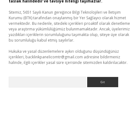
taslak halindedir ve tavsiye niteliği taşımazlar.
Sitemiz, 5651 Sayılı Kanun gereğince Bilgi Teknolojileri ve İletişim
Kurumu (BTK) tarafından onaylanmış bir Yer Sağlayıcı olarak hizmet
vermektedir. Bu nedenle, sitedeki içerikleri proaktif olarak denetleme
veya araştırma yükümlülüğümüz bulunmamaktadır. Ancak, üyelerimiz
yazdıkları içeriklerin sorumluluğunu taşımakta olup, siteye üye olarak
bu sorumluluğu kabul etmiş sayılırlar.
Hukuka ve yasal düzenlemelere aykırı olduğunu düşündüğünüz
içerikleri,
backlinkpanelicomtr@gmail.com
adresine bildirmeniz
halinde, ilgili içerikler yasal süre içerisinde sitemizden kaldırılacaktır.
Arama
i.org