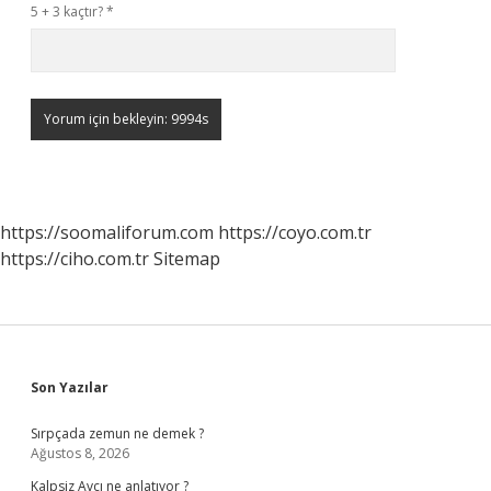
5 + 3 kaçtır?
*
https://soomaliforum.com
https://coyo.com.tr
https://ciho.com.tr
Sitemap
Sidebar
Son Yazılar
Sırpçada zemun ne demek ?
Ağustos 8, 2026
Kalpsiz Avcı ne anlatıyor ?