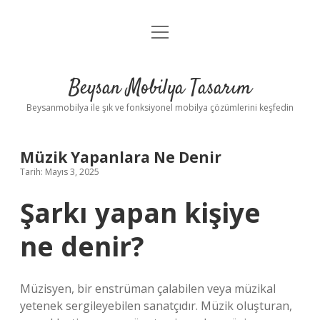
menüyü
Anasayfa
aç
Gizlilik Politikası
Beysan Mobilya Tasarım
Yasal Uyarı
Beysanmobilya ile şık ve fonksiyonel mobilya çözümlerini keşfedin
Müzik Yapanlara Ne Denir
Tarih: Mayıs 3, 2025
Şarkı yapan kişiye
ne denir?
Müzisyen, bir enstrüman çalabilen veya müzikal
yetenek sergileyebilen sanatçıdır. Müzik oluşturan,