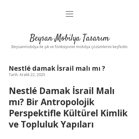
menüyü
Anasayfa
aç
Gizlilik Politikası
Beysan Mobilya Tasarım
Yasal Uyarı
Beysanmobilya ile şık ve fonksiyonel mobilya çözümlerini keşfedin
Nestlé damak İsrail malı mı ?
Tarih: Aralık 22, 2025
Nestlé Damak İsrail Malı
mı? Bir Antropolojik
Perspektifle Kültürel Kimlik
ve Topluluk Yapıları