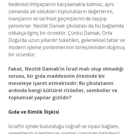
bedensel ihtiyaçlarını karşılamakla kalmaz, aynı
zamanda ait oldukları toplulukların değerlerini,
inançlarını ve tarihsel geçmişlerini de taşıyıp
yansıtırlar. Nestlé Damak çikolatası da bu bağlamda
oldukça ilginç bir örnektir. Çünkü Damak, Orta
Doğu’da uzun yıllardır tüketilen, geleneksel tatlar ve
modern işleme yöntemlerinin birleşiminden doğmuş
bir üründür.
Fakat, Nestlé Damak’ın İsrail malı olup olmadığı
sorusu, bir gıda maddesinin ötesinde bir
meseleye işaret etmektedir: Bu çikolatanın
ardında hangi kültürel ritüeller, semboller ve
toplumsal yapılar gizlidir?
Gıda ve Kimlik İlişkisi
İsrail’in içinde bulunduğu coğrafi ve siyasi bağlam,
yemeklerin tüketimi ve üretimi üzerinde belirleyici