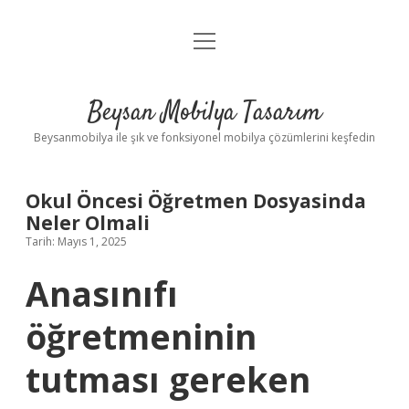
menüyü
Anasayfa
aç
Gizlilik Politikası
Beysan Mobilya Tasarım
Yasal Uyarı
Beysanmobilya ile şık ve fonksiyonel mobilya çözümlerini keşfedin
Okul Öncesi Öğretmen Dosyasinda
Neler Olmali
Tarih: Mayıs 1, 2025
Anasınıfı
öğretmeninin
tutması gereken