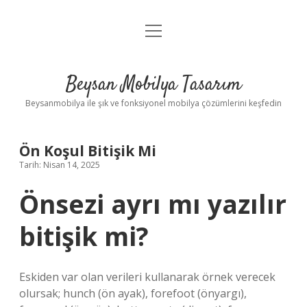
menüyü
Anasayfa
aç
Gizlilik Politikası
Beysan Mobilya Tasarım
Yasal Uyarı
Beysanmobilya ile şık ve fonksiyonel mobilya çözümlerini keşfedin
Ön Koşul Bitişik Mi
Tarih: Nisan 14, 2025
Önsezi ayrı mı yazılır
bitişik mi?
Eskiden var olan verileri kullanarak örnek verecek
olursak; hunch (ön ayak), forefoot (önyargı),