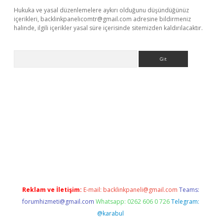
Hukuka ve yasal düzenlemelere aykırı olduğunu düşündüğünüz
içerikleri,
backlinkpanelicomtr@gmail.com
adresine bildirmeniz
halinde, ilgili içerikler yasal süre içerisinde sitemizden kaldırılacaktır.
Arama
org
Reklam ve İletişim:
E-mail:
backlinkpaneli@gmail.com
Teams:
forumhizmeti@gmail.com
Whatsapp: 0262 606 0 726
Telegram:
@karabul