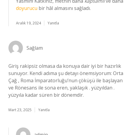
Yasmin! Katkınız, metnin daha
kapsamlı
ve daha
doyurucu
bir hâl almasını sağladı.
Aralık 19, 2024
Yanıtla
Sağlam
Giriş rakipsiz olmasa da konuya dair iyi bir hazırlık
sunuyor. Kendi adıma şu detayı önemsiyorum: Orta
Çağ , Roma İmparatorluğu’nun çöküşü ile başlayan
ve Rönesans ile sona eren, yaklaşık . yüzyıldan .
yüzyıla kadar süren bir dönemdir.
Mart 23, 2025
Yanıtla
admin