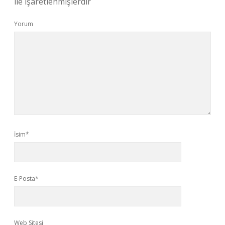
ile işaretlenmişlerdir
Yorum
İsim*
E-Posta*
Web Sitesi