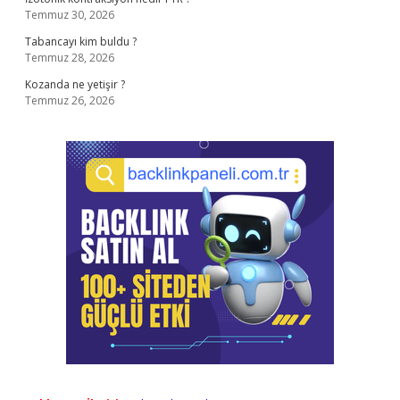
Temmuz 30, 2026
Tabancayı kim buldu ?
Temmuz 28, 2026
Kozanda ne yetişir ?
Temmuz 26, 2026