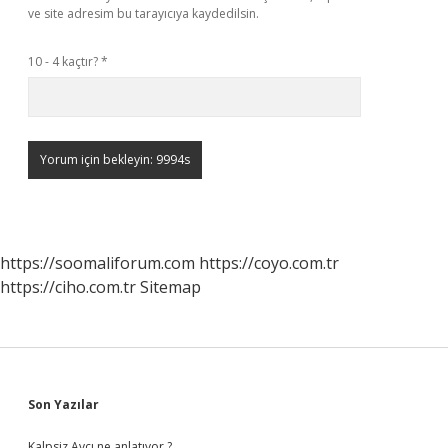
ve site adresim bu tarayıcıya kaydedilsin.
10 - 4 kaçtır?
*
https://soomaliforum.com
https://coyo.com.tr
https://ciho.com.tr
Sitemap
Sidebar
Son Yazılar
Kalpsiz Avcı ne anlatıyor ?