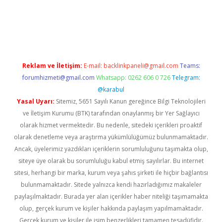
.org
Reklam ve İletişim:
E-mail:
backlinkpaneli@gmail.com
Teams:
forumhizmeti@gmail.com
Whatsapp: 0262 606 0 726
Telegram:
@karabul
Yasal Uyarı:
Sitemiz, 5651 Sayılı Kanun gereğince Bilgi Teknolojileri
ve İletişim Kurumu (BTK) tarafından onaylanmış bir Yer Sağlayıcı
olarak hizmet vermektedir. Bu nedenle, sitedeki içerikleri proaktif
olarak denetleme veya araştırma yükümlülüğümüz bulunmamaktadır.
Ancak, üyelerimiz yazdıkları içeriklerin sorumluluğunu taşımakta olup,
siteye üye olarak bu sorumluluğu kabul etmiş sayılırlar. Bu internet
sitesi, herhangi bir marka, kurum veya şahıs şirketi ile hiçbir bağlantısı
bulunmamaktadır. Sitede yalnızca kendi hazırladığımız makaleler
paylaşılmaktadır. Burada yer alan içerikler haber niteliği taşımamakta
olup, gerçek kurum ve kişiler hakkında paylaşım yapılmamaktadır.
Gerçek kurum ve kişiler ile isim benzerlikleri tamamen tesadüfidir.