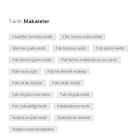
Tarih:
Makaleler
Chamfer komutu nedir
CNC torna radüs nedir
Mermer pahı nedir
Pah betonu nedir
Pah işlemi nedir
Pah kırma işlemi nedir
Pah kırma makinası ne işe yarar
Pah nasıl açılır
Pah ne demek makina
Pah ne ile ölçülür
Pah nedir metal
Pah ölçüsü nasıl alınır
Pah ölçüsü nedir
Pah yüksekliği nedir
Pahlandırma nedir
Radius ve pah nedir
Radüslü ne demek
Radyus nasıl hesaplanır