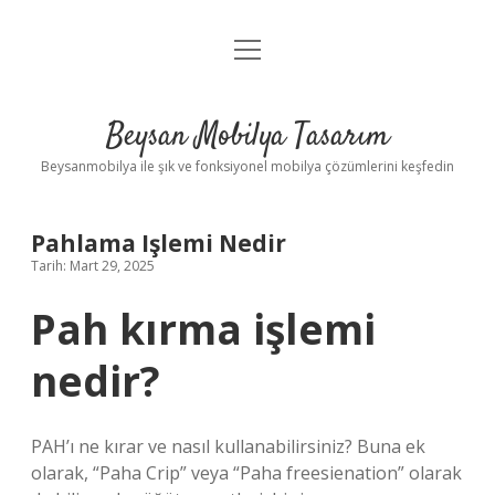
menüyü
Anasayfa
aç
Gizlilik Politikası
Beysan Mobilya Tasarım
Yasal Uyarı
Beysanmobilya ile şık ve fonksiyonel mobilya çözümlerini keşfedin
Pahlama Işlemi Nedir
Tarih: Mart 29, 2025
Pah kırma işlemi
nedir?
PAH’ı ne kırar ve nasıl kullanabilirsiniz? Buna ek
olarak, “Paha Crip” veya “Paha freesienation” olarak