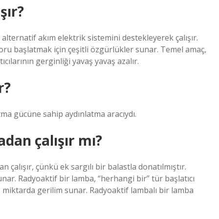
şır?
alternatif akım elektrik sistemini destekleyerek çalışır.
ru başlatmak için çeşitli özgürlükler sunar. Temel amaç,
cılarının gerginliği yavaş yavaş azalır.
r?
tma gücüne sahip aydınlatma aracıydı.
dan çalışır mı?
alışır, çünkü ek sargılı bir balastla donatılmıştır.
unar. Radyoaktif bir lamba, “herhangi bir” tür başlatıcı
az miktarda gerilim sunar. Radyoaktif lambalı bir lamba