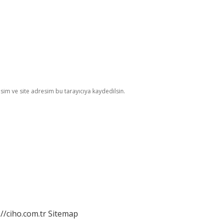
im ve site adresim bu tarayıcıya kaydedilsin.
://ciho.com.tr
Sitemap