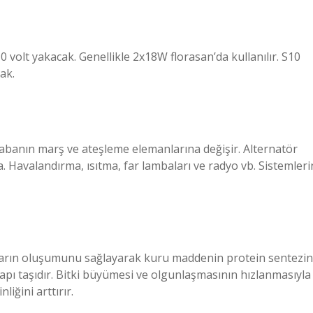
0 volt yakacak. Genellikle 2x18W florasan’da kullanılır. S10
ak.
n arabanın marş ve ateşleme elemanlarına değişir. Alternatör
. Havalandırma, ısıtma, far lambaları ve radyo vb. Sistemleri
rakların oluşumunu sağlayarak kuru maddenin protein sentezin
n yapı taşıdır. Bitki büyümesi ve olgunlaşmasının hızlanmasıyla
liğini arttırır.