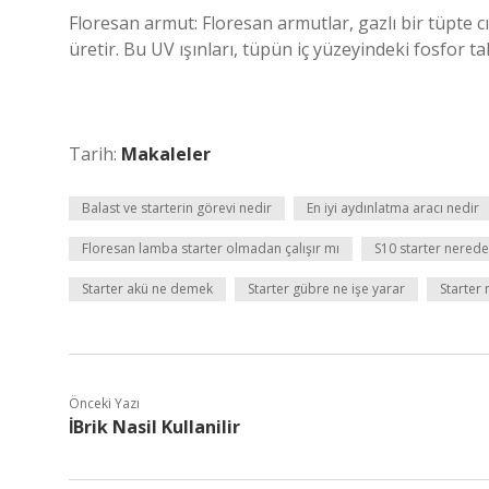
Floresan armut: Floresan armutlar, gazlı bir tüpte c
üretir. Bu UV ışınları, tüpün iç yüzeyindeki fosfor
Tarih:
Makaleler
Balast ve starterin görevi nedir
En iyi aydınlatma aracı nedir
Floresan lamba starter olmadan çalışır mı
S10 starter nerede 
Starter akü ne demek
Starter gübre ne işe yarar
Starter 
Önceki Yazı
İBrik Nasil Kullanilir