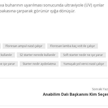
ıva buharının uyarılması sonucunda ultraviyole (UV) ışınlar
 tabakasına çarparak görünür ışığa dönüşür.
Floresan ampul nasıl çalışır
Floresan lamba kaç volt ile çalışır
kullanılır
S2 starter nerede kullanılır
Soft starter nedir ne işe yarar
ne işe yarar
Starter nedir aydınlatma
Yumuşak yol verici nasıl çalışır
Sonraki Yaz
Anabilim Dalı Başkanını Kim Seçe