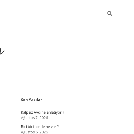
m
Sidebar
Son Yazılar
betci.org
Kalpsiz Avcı ne anlatıyor ?
Ağustos 7, 2026
Bici bici icinde ne var ?
Ağustos 6, 2026