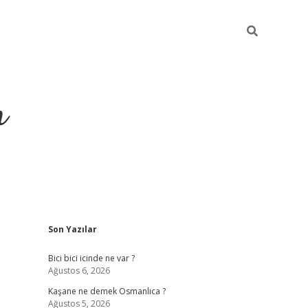
m
Sidebar
Son Yazılar
betci.org
Bici bici icinde ne var ?
Ağustos 6, 2026
Kaşane ne demek Osmanlıca ?
Ağustos 5, 2026