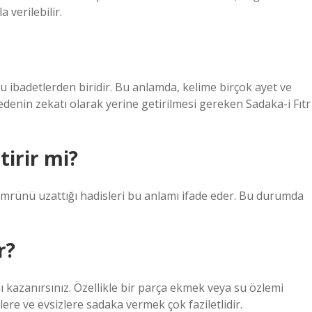
 verilebilir.
lu ibadetlerden biridir. Bu anlamda, kelime birçok ayet ve
edenin zekatı olarak yerine getirilmesi gereken Sadaka-i Fıtr
irir mi?
ömrünü uzattığı hadisleri bu anlamı ifade eder. Bu durumda
r?
ını kazanırsınız. Özellikle bir parça ekmek veya su özlemi
ere ve evsizlere sadaka vermek çok faziletlidir.