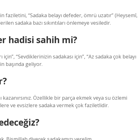
 faziletini, “Sadaka belayı defeder, ömrü uzatır” (Heysemî,
rilen sadaka bazı sıkıntıları önlemeye vesiledir.
r hadisi sahih mi?
ı için”, “Sevdiklerinizin sadakası için”, “Az sadaka çok belayı
rin başında geliyor.
r?
ını kazanırsınız. Özellikle bir parça ekmek veya su özlemi
ere ve evsizlere sadaka vermek çok faziletlidir.
 edeceğiz?
k. Bismillah diyerek sadakamızı verelim.