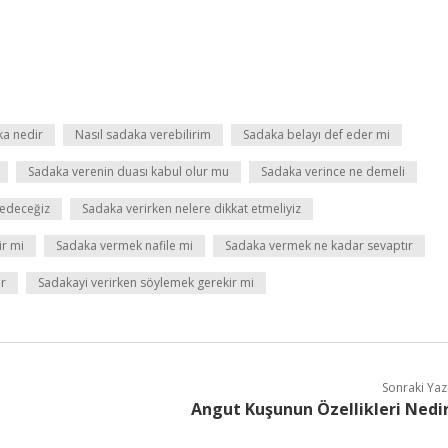
ka nedir
Nasıl sadaka verebilirim
Sadaka belayı def eder mi
Sadaka verenin duası kabul olur mu
Sadaka verince ne demeli
 edeceğiz
Sadaka verirken nelere dikkat etmeliyiz
ir mi
Sadaka vermek nafile mi
Sadaka vermek ne kadar sevaptır
ir
Sadakayi verirken söylemek gerekir mi
Sonraki Yaz
Angut Kuşunun Özellikleri Nedi