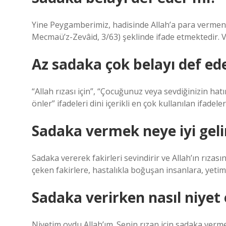
Yine Peygamberimiz, hadisinde Allah’a para vermenin
Mecmaü’z-Zevâid, 3/63) şeklinde ifade etmektedir. Ve
Az sadaka çok belayı def ede
“Allah rızası için”, “Çocuğunuz veya sevdiğinizin hatır
önler” ifadeleri dini içerikli en çok kullanılan ifadele
Sadaka vermek neye iyi geli
Sadaka vererek fakirleri sevindirir ve Allah’ın rızas
çeken fakirlere, hastalıkla boğuşan insanlara, yetiml
Sadaka verirken nasıl niyet
Niyetim oydu Allah’ım. Senin rızan için sadaka verme