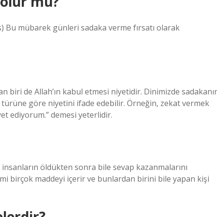
 olur mu?
dis) Bu mübarek günleri sadaka verme fırsatı olarak
 biri de Allah’ın kabul etmesi niyetidir. Dinimizde sadakanı
ın türüne göre niyetini ifade edebilir. Örneğin, zekat vermek
yet ediyorum.” demesi yeterlidir.
e insanların öldükten sonra bile sevap kazanmalarını
mi birçok maddeyi içerir ve bunlardan birini bile yapan kişi
lerdir?