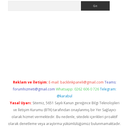
Arama
i.org
Reklam ve İletişim:
E-mail:
backlinkpaneli@gmail.com
Teams:
forumhizmeti@gmail.com
Whatsapp: 0262 606 0 726
Telegram:
@karabul
Yasal Uyarı:
Sitemiz, 5651 Sayılı Kanun gereğince Bilgi Teknolojileri
ve İletişim Kurumu (BTK) tarafından onaylanmış bir Yer Sağlayıcı
olarak hizmet vermektedir. Bu nedenle, sitedeki içerikleri proaktif
olarak denetleme veya araştırma yükümlülüğümüz bulunmamaktadır.