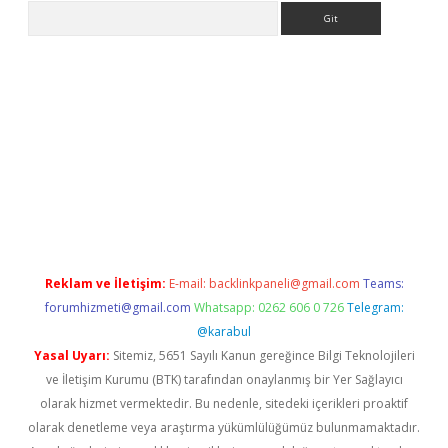
Arama
i.org
Reklam ve İletişim:
E-mail:
backlinkpaneli@gmail.com
Teams:
forumhizmeti@gmail.com
Whatsapp: 0262 606 0 726
Telegram:
@karabul
Yasal Uyarı:
Sitemiz, 5651 Sayılı Kanun gereğince Bilgi Teknolojileri
ve İletişim Kurumu (BTK) tarafından onaylanmış bir Yer Sağlayıcı
olarak hizmet vermektedir. Bu nedenle, sitedeki içerikleri proaktif
olarak denetleme veya araştırma yükümlülüğümüz bulunmamaktadır.