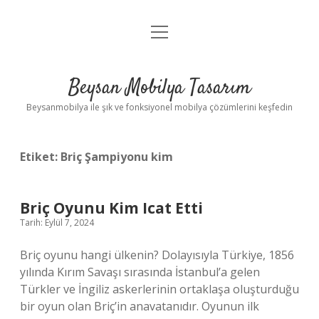
menüyü
Anasayfa
aç
Gizlilik Politikası
Beysan Mobilya Tasarım
Yasal Uyarı
Beysanmobilya ile şık ve fonksiyonel mobilya çözümlerini keşfedin
Etiket:
Briç Şampiyonu kim
Briç Oyunu Kim Icat Etti
Tarih: Eylül 7, 2024
Briç oyunu hangi ülkenin? Dolayısıyla Türkiye, 1856
yılında Kırım Savaşı sırasında İstanbul’a gelen
Türkler ve İngiliz askerlerinin ortaklaşa oluşturduğu
bir oyun olan Briç’in anavatanıdır. Oyunun ilk