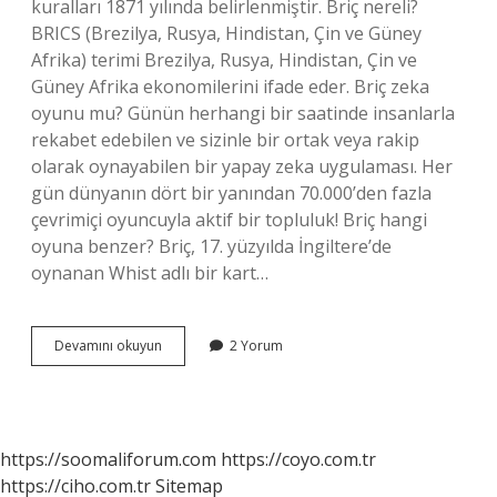
kuralları 1871 yılında belirlenmiştir. Briç nereli?
BRICS (Brezilya, Rusya, Hindistan, Çin ve Güney
Afrika) terimi Brezilya, Rusya, Hindistan, Çin ve
Güney Afrika ekonomilerini ifade eder. Briç zeka
oyunu mu? Günün herhangi bir saatinde insanlarla
rekabet edebilen ve sizinle bir ortak veya rakip
olarak oynayabilen bir yapay zeka uygulaması. Her
gün dünyanın dört bir yanından 70.000’den fazla
çevrimiçi oyuncuyla aktif bir topluluk! Briç hangi
oyuna benzer? Briç, 17. yüzyılda İngiltere’de
oynanan Whist adlı bir kart…
Briç
Devamını okuyun
2 Yorum
Oyunu
Kim
Icat
Etti
https://soomaliforum.com
https://coyo.com.tr
https://ciho.com.tr
Sitemap