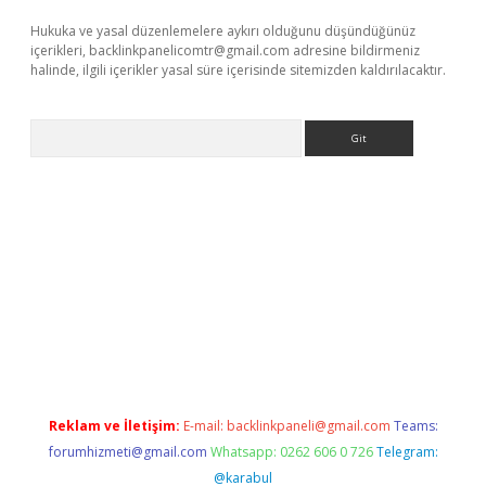
Hukuka ve yasal düzenlemelere aykırı olduğunu düşündüğünüz
içerikleri,
backlinkpanelicomtr@gmail.com
adresine bildirmeniz
halinde, ilgili içerikler yasal süre içerisinde sitemizden kaldırılacaktır.
Arama
g
Reklam ve İletişim:
E-mail:
backlinkpaneli@gmail.com
Teams:
forumhizmeti@gmail.com
Whatsapp: 0262 606 0 726
Telegram:
@karabul