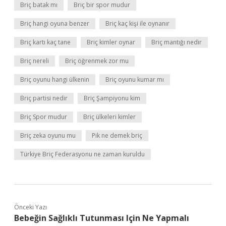
Briç batak mı
Briç bir spor mudur
Briç hangi oyuna benzer
Briç kaç kişi ile oynanır
Briç kartı kaç tane
Briç kimler oynar
Briç mantığı nedir
Briç nereli
Briç öğrenmek zor mu
Briç oyunu hangi ülkenin
Briç oyunu kumar mı
Briç partisi nedir
Briç Şampiyonu kim
Briç Spor mudur
Briç ülkeleri kimler
Briç zeka oyunu mu
Pik ne demek briç
Türkiye Briç Federasyonu ne zaman kuruldu
Önceki Yazı
Bebeğin Sağlıklı Tutunması Için Ne Yapmalı