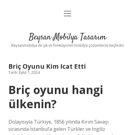
menüyü
Anasayfa
aç
Gizlilik Politikası
Beysan Mobilya Tasarım
Yasal Uyarı
Beysanmobilya ile şık ve fonksiyonel mobilya çözümlerini keşfedin
Briç Oyunu Kim Icat Etti
Tarih: Eylül 7, 2024
Briç oyunu hangi
ülkenin?
Dolayısıyla Türkiye, 1856 yılında Kırım Savaşı
sırasında İstanbul’a gelen Türkler ve İngiliz