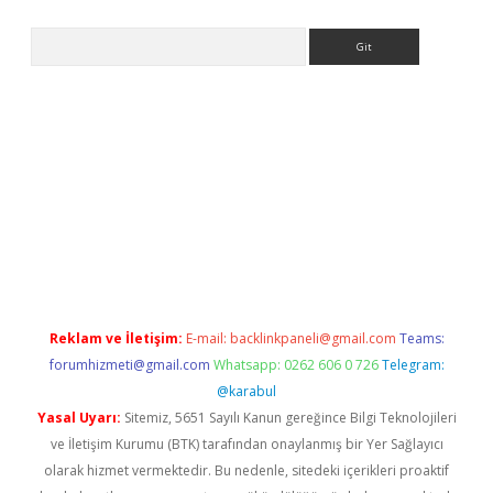
Arama
ci.org
Reklam ve İletişim:
E-mail:
backlinkpaneli@gmail.com
Teams:
forumhizmeti@gmail.com
Whatsapp: 0262 606 0 726
Telegram:
@karabul
Yasal Uyarı:
Sitemiz, 5651 Sayılı Kanun gereğince Bilgi Teknolojileri
ve İletişim Kurumu (BTK) tarafından onaylanmış bir Yer Sağlayıcı
olarak hizmet vermektedir. Bu nedenle, sitedeki içerikleri proaktif